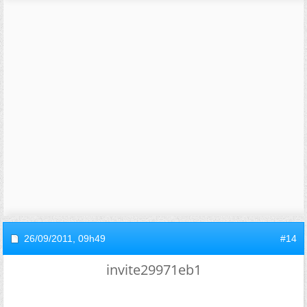
26/09/2011,
09h49
#14
invite29971eb1