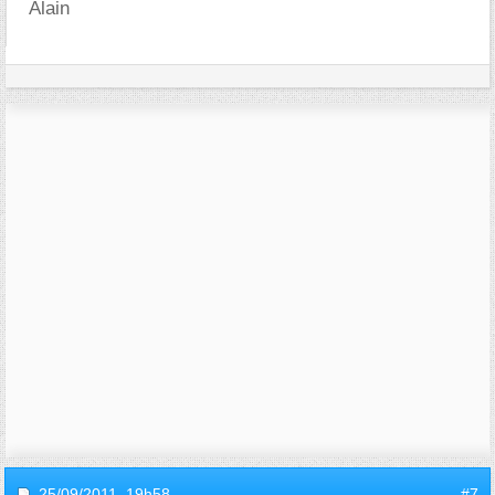
Alain
25/09/2011,
19h58
#7