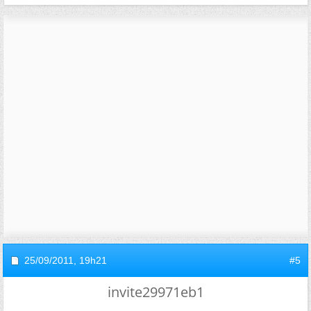
25/09/2011,
19h21
#5
invite29971eb1