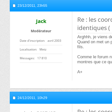
23/12/2011,
23h55
Re : les coo
Jack
identiques (
Modérateur
Arghhh, je viens d
Date d'inscription
avril 2003
Quand on met un po
fils.
Localisation
Metz
Comme le forum n'e
Messages
17 810
montres que ce que
A+
24/12/2011,
10h29
Re : les coo