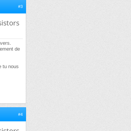
#3
istors
vers.
isement de
e tu nous
#4
istors