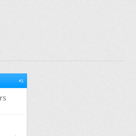
#1
rs