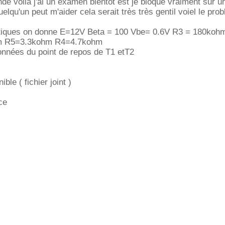
nde voila j'ai un examen bientôt est je bloque vraiment sur u
uelqu'un peut m'aider cela serait très très gentil voiel le pro
ntiques on donne E=12V Beta = 100 Vbe= 0.6V R3 = 180koh
m R5=3.3kohm R4=4.7kohm
onnées du point de repos de T1 etT2
ible ( fichier joint )
nce