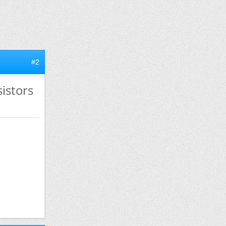
#2
istors