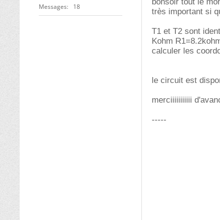
bonsoir tout le mo
Messages
18
très important si q
T1 et T2 sont ide
Kohm R1=8.2koh
calculer les coord
le circuit est dispon
merciiiiiiiiiii d'ava
-----