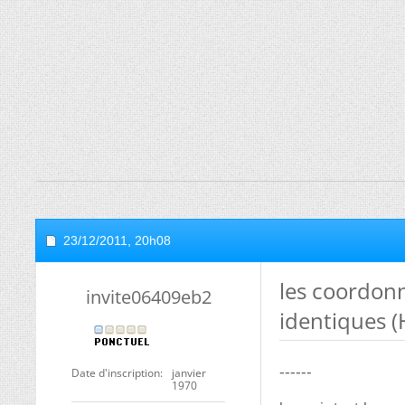
23/12/2011,
20h08
les coordonn
invite06409eb2
identiques (
------
Date d'inscription
janvier
1970