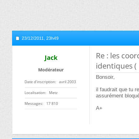
23/12/2011,
23h49
Re : les coo
Jack
identiques (
Modérateur
Bonsoir,
Date d'inscription
avril 2003
il faudrait que tu 
Localisation
Metz
assurément bloqué
Messages
17 810
A+