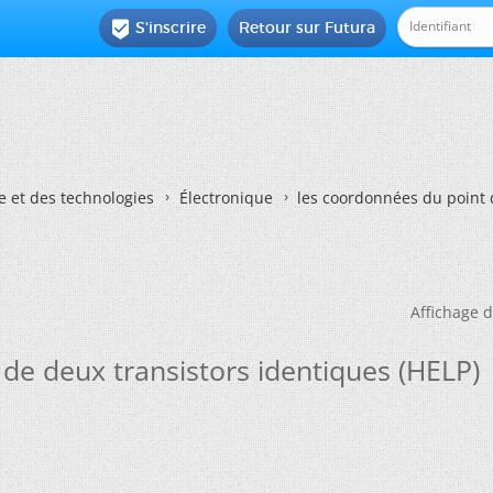
S'inscrire
Retour sur Futura

e et des technologies
Électronique
les coordonnées du point 
Affichage d
de deux transistors identiques (HELP)