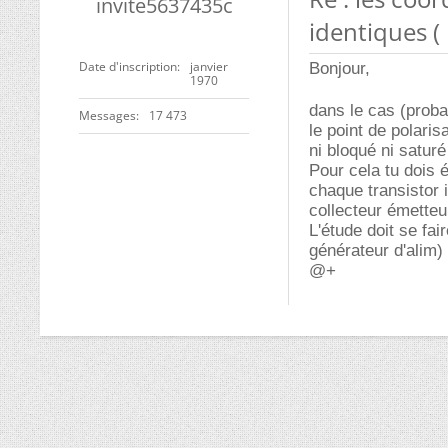
invite5637435c
identiques (
Date d'inscription
janvier
Bonjour,
1970
dans le cas (probab
Messages
17 473
le point de polaris
ni bloqué ni saturé
Pour cela tu dois 
chaque transistor i
collecteur émetteu
L'étude doit se fai
générateur d'alim)
@+