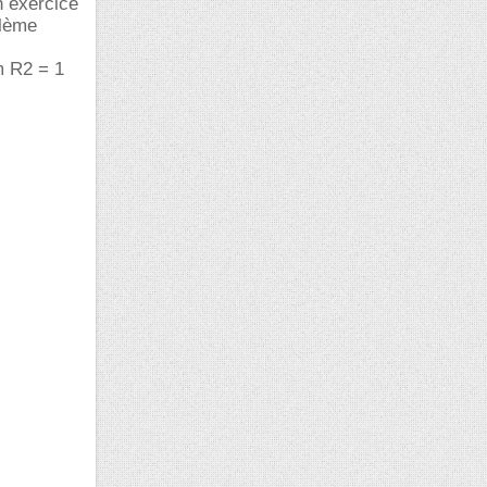
n exercice
blème
m R2 = 1