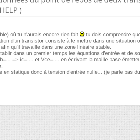
 HELP )
le) où tu n'aurais encore rien fait
tu dois comprendre qu
ation d'un transistor consiste à le mettre dans une situation où
 afin qu'il travaille dans une zone linéaire stable.
établir dans un premier temps les équations d'entrée et de so
b=... => ic=.... et Vce=.... en écrivant la maille base émetteu
r.
re en statique donc à tension d'entrée nulle... (je parle pas du