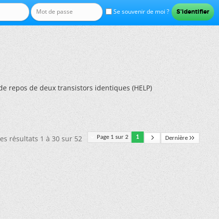
Se souvenir de moi ?
de repos de deux transistors identiques (HELP)
es résultats 1 à 30 sur 52
Page 1 sur 2
1
Dernière