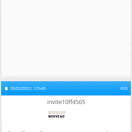
25/02/2012,
17h48
#10
invite10ff4565