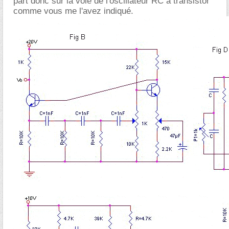
part donc sur la voie de l'oscillateur RC à transistor
comme vous me l'avez indiqué.