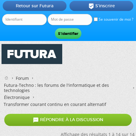
Retour sur Futura
S'inscrire

Se souvenir de moi ?
Forum
Futura-Techno : les forums de l'informatique et des
technologies
Électronique
Transformer courant continu en courant alternatif

RÉPONDRE À LA DISCUSSION
Affichage des résultats 1 à 14 sur 14