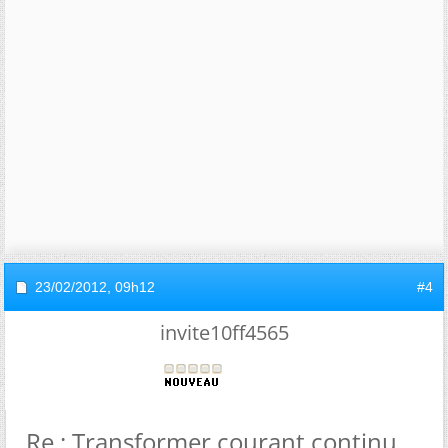
23/02/2012,
09h12
#4
invite10ff4565
Re : Transformer courant continu