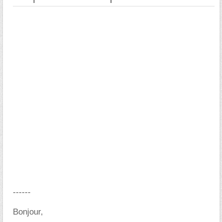
------
Bonjour,