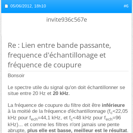
05/06/2012,
18h10
#6
invite936c567e
Re : Lien entre bande passante,
frequence d'échantillonage et
fréquence de coupure
Bonsoir
Le spectre utile du signal qu'on doit échantillonner se
situe entre 20 Hz et
20 kHz
.
La fréquence de coupure du filtre doit être
inférieure
à la moitié de la fréquence d'échantillonnage (f
<22,05
c
kHz pour f
=44,1 kHz, et f
<48 kHz pour f
=96
ech
c
ech
kHz)... et comme les filtres n'ont jamais une pente
abrupte,
plus elle est basse, meilleur est le résultat
.