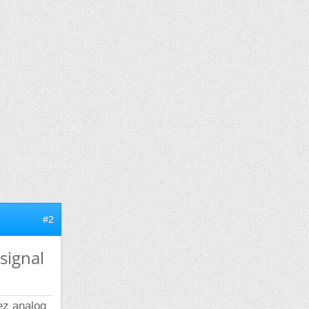
#2
signal
ez analog