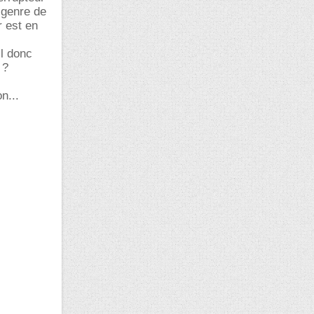
 genre de
r est en
il donc
 ?
n...