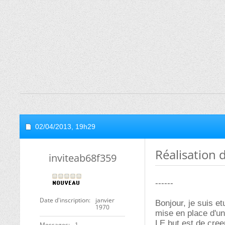
02/04/2013,
19h29
Réalisation
inviteab68f359
------
Date d'inscription
janvier
Bonjour, je suis e
1970
mise en place d'un 
LE but est de creer
Messages
1