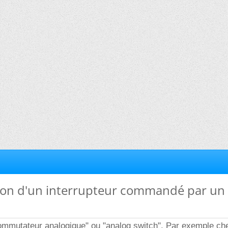
tion d'un interrupteur commandé par un 
commutateur analogique" ou "analog switch". Par exemple ch