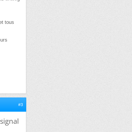
et tous
eurs
#3
signal