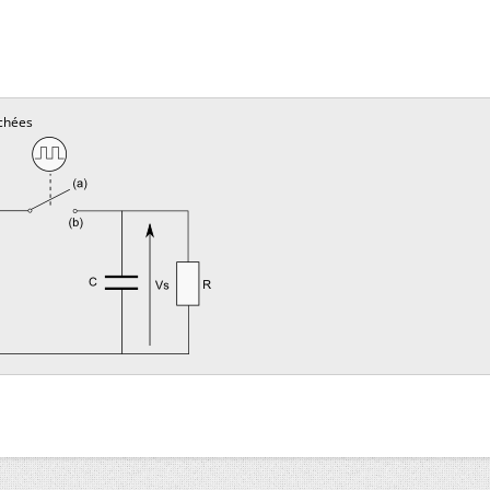
chées