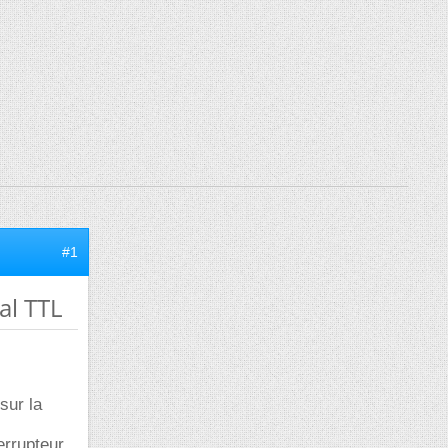
#1
al TTL
sur la
errupteur