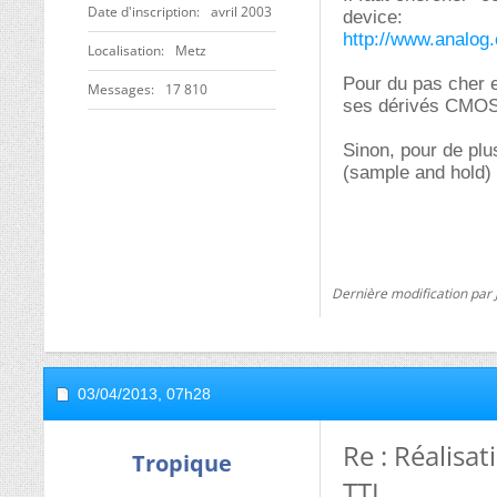
Date d'inscription
avril 2003
device:
http://www.analog
Localisation
Metz
Pour du pas cher e
Messages
17 810
ses dérivés CMOS
Sinon, pour de plu
(sample and hold) t
Dernière modification par 
03/04/2013,
07h28
Re : Réalisa
Tropique
TTL