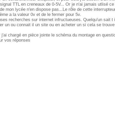
gnal TTL en creneaux de 0-5V... Or je n'ai jamais utlisé ce
 de mon lycée n'en dispose pas...Le rôle de cette interrupteu
stème a la valeur 0v et de le fermer pour 5v.
uses recherches sur internet infructueuses. Quelqu'un sait t 
r un ou connait il un site ou en acheter un si cela se trouve
r j'ai chargé en pièce jointe le schéma du montage en questio
ur vos réponses