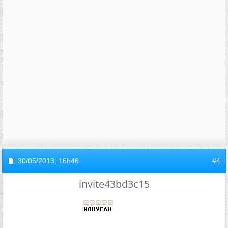
30/05/2013,
16h46
#4
invite43bd3c15