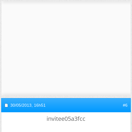
30/05/2013,
16h51
#6
invitee05a3fcc