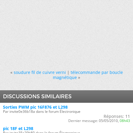
«
soudure fil de cuivre verni
|
télecommande par boucle
magnétique
»
DISCUSSIONS SIMILAIRES
Sorties PWM pic 16F876 et L298
Par invite0e36b18a dans le forum Électronique
Réponses:
11
Dernier message:
05/05/2010,
08h43
pic 18F et L298
Par invite35c29b80 dans le forum Électronique