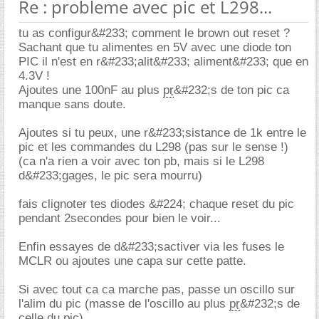
Re : probleme avec pic et L298...
tu as configur&#233; comment le brown out reset ?
Sachant que tu alimentes en 5V avec une diode ton
PIC il n'est en r&#233;alit&#233; aliment&#233; que en
4.3V !
Ajoutes une 100nF au plus
pr
&#232;s de ton pic ca
manque sans doute.
Ajoutes si tu peux, une r&#233;sistance de 1k entre le
pic et les commandes du L298 (pas sur le sense !)
(ca n'a rien a voir avec ton pb, mais si le L298
d&#233;gages, le pic sera mourru)
fais clignoter tes diodes &#224; chaque reset du pic
pendant 2secondes pour bien le voir...
Enfin essayes de d&#233;sactiver via les fuses le
MCLR ou ajoutes une capa sur cette patte.
Si avec tout ca ca marche pas, passe un oscillo sur
l'alim du pic (masse de l'oscillo au plus
pr
&#232;s de
celle du pic)