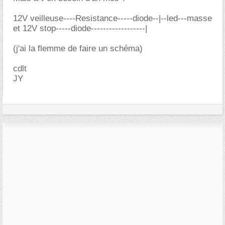
12V veilleuse----Resistance-----diode--|--led---masse
et 12V stop-----diode------------------|
(j'ai la flemme de faire un schéma)
cdlt
JY