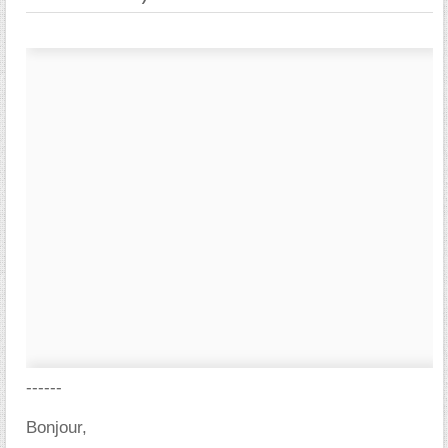
------
Bonjour,