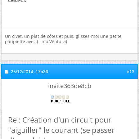
celui-ci.
Un civet, un plat de côtes et puis, glissez-moi une petite
paupiette avec.( Lino Ventura)
25/12/2014,
17h36
#13
invite363de8cb
Re : Création d'un circuit pour
"aiguiller" le courant (se passer