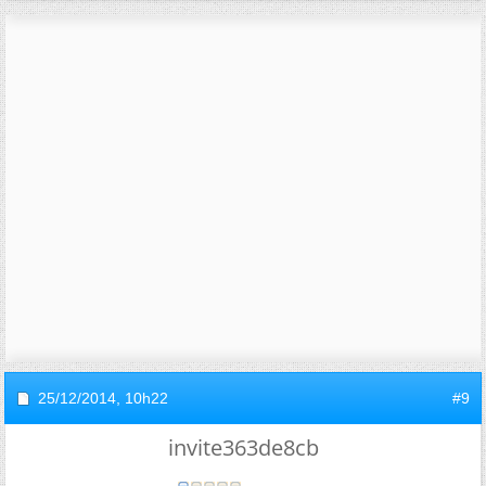
25/12/2014,
10h22
#9
invite363de8cb