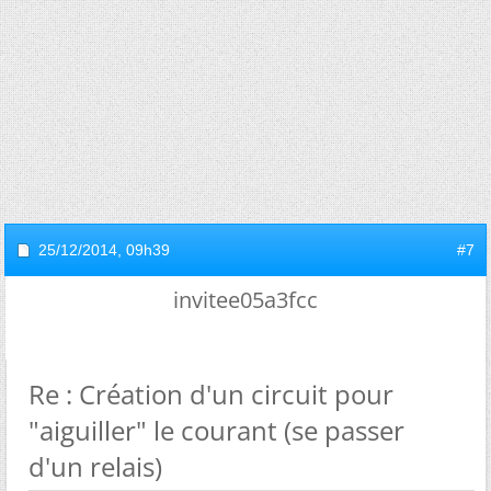
25/12/2014,
09h39
#7
invitee05a3fcc
Re : Création d'un circuit pour
"aiguiller" le courant (se passer
d'un relais)