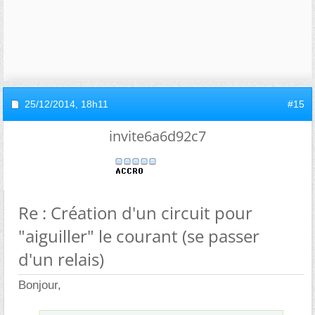
25/12/2014,
18h11
#15
invite6a6d92c7
Re : Création d'un circuit pour
"aiguiller" le courant (se passer
d'un relais)
Bonjour,