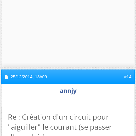
25/12/2014,
18h09
#14
annjy
Re : Création d'un circuit pour
"aiguiller" le courant (se passer