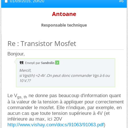
01/09/2015,
20h20
#6
Antoane
Responsable technique
Re : Transistor Mosfet
Bonjour,
Envoyé par
Sandrolin
Merci!!,
si Vgs(th) =2-4V .On peut donc commander Vgs à 6 ou
10 V.??
Le V
ne donne pas beaucoup d'information quant
gs, th
à la valeur de la tension à appliquer pour correctement
commander le mosfet. Elle n'indique, par exemple, en
aucun cas que toute tension supérieure à 4V (et
inférieure au max, ici 20V
http://www.vishay.com/docs/91063/91063.pdf
)