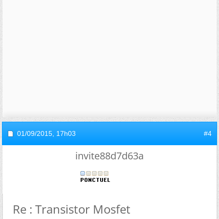
01/09/2015,
17h03
#4
invite88d7d63a
Re : Transistor Mosfet