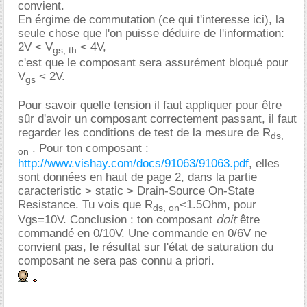
convient.
En érgime de commutation (ce qui t'interesse ici), la
seule chose que l'on puisse déduire de l'information:
2V < V
< 4V,
gs, th
c'est que le composant sera assurément bloqué pour
V
< 2V.
gs
Pour savoir quelle tension il faut appliquer pour être
sûr d'avoir un composant correctement passant, il faut
regarder les conditions de test de la mesure de R
ds,
. Pour ton composant :
on
http://www.vishay.com/docs/91063/91063.pdf
, elles
sont données en haut de page 2, dans la partie
caracteristic > static > Drain-Source On-State
Resistance. Tu vois que R
<1.5Ohm, pour
ds, on
doit
Vgs=10V. Conclusion : ton composant
être
commandé en 0/10V. Une commande en 0/6V ne
convient pas, le résultat sur l'état de saturation du
composant ne sera pas connu a priori.