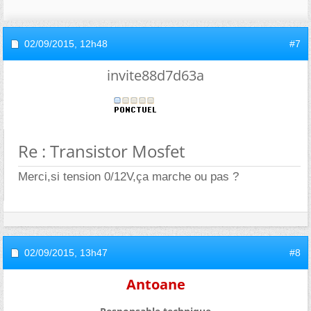
02/09/2015,
12h48
#7
invite88d7d63a
Re : Transistor Mosfet
Merci,si tension 0/12V,ça marche ou pas ?
02/09/2015,
13h47
#8
Antoane