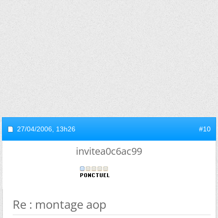
27/04/2006,
13h26
#10
invitea0c6ac99
Re : montage aop