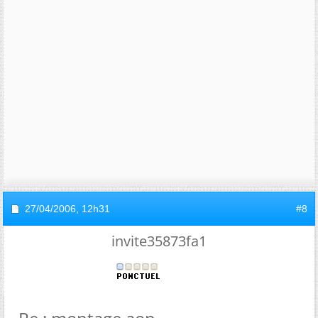
27/04/2006,
12h31
#8
invite35873fa1