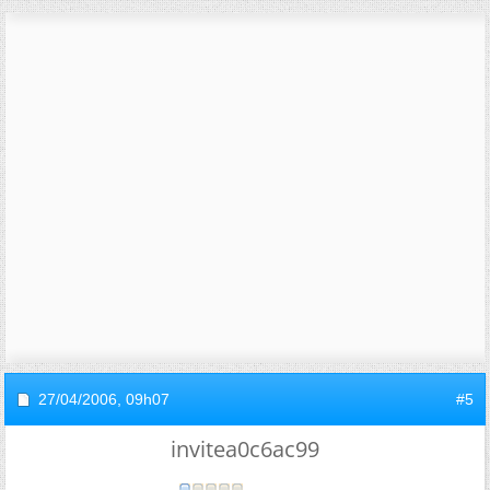
27/04/2006,
09h07
#5
invitea0c6ac99