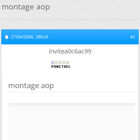
montage aop
27/04/2006,
08h16
#1
invitea0c6ac99
montage aop