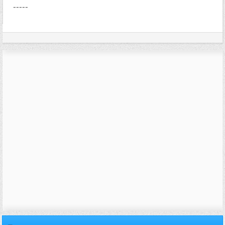
-----