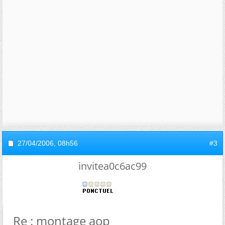
27/04/2006,
08h56
#3
invitea0c6ac99
Re : montage aop