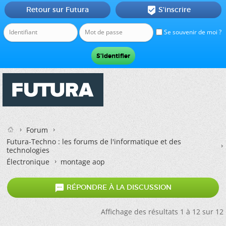
Retour sur Futura
S'inscrire

Se souvenir de moi ?
Forum
Futura-Techno : les forums de l'informatique et des
technologies
Électronique
montage aop

RÉPONDRE À LA DISCUSSION
Affichage des résultats 1 à 12 sur 12