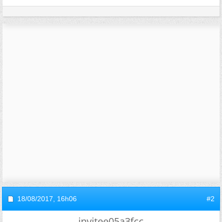
18/08/2017,
16h06
#2
invitee05a3fcc