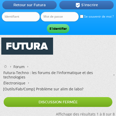
Retour sur Futura
S'inscrire

Se souvenir de moi ?
Forum
Futura-Techno : les forums de l'informatique et des
technologies
Électronique
[Outils/Fab/Comp] Problème sur alim de labo?
DISCUSSION FERMÉE
Affichage des résultats 1 à 8 sur 8