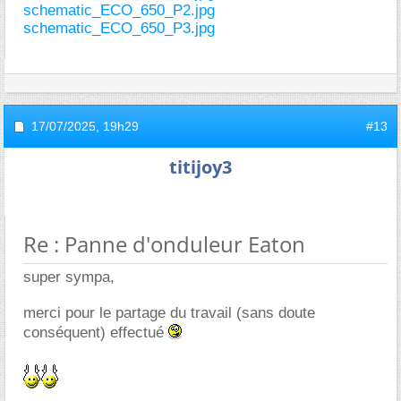
schematic_ECO_650_P2.jpg
schematic_ECO_650_P3.jpg
17/07/2025,
19h29
#13
titijoy3
Re : Panne d'onduleur Eaton
super sympa,
merci pour le partage du travail (sans doute
conséquent) effectué