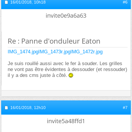
16/01/2018,
10h18
#6
invite0e9a6a63
Re : Panne d'onduleur Eaton
IMG_1474.jpg
IMG_1473r.jpg
IMG_1472r.jpg
Je suis rouillé aussi avec le fer à souder. Les grilles
ne vont pas être évidentes à dessouder (et ressouder)
il y a des cms juste à côté.
16/01/2018,
12h10
#7
invite5a48ffd1