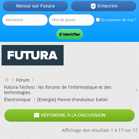
Retour sur Futura
S'inscrire

Se souvenir de moi ?
Forum
Futura-Techno : les forums de l'informatique et des
technologies
Électronique
[Energie] Panne d'onduleur Eaton

RÉPONDRE À LA DISCUSSION
Affichage des résultats 1 à 17 sur 17