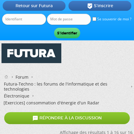
Retour sur Futura
S'inscrire

Se souvenir de moi ?
Forum
Futura-Techno : les forums de l'informatique et des
technologies
Électronique
[Exercices] consommation d'énergie d'un Radar

RÉPONDRE À LA DISCUSSION
Affichage des résultats 1 à 16 sur 16