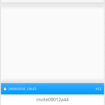
29/08/2018,
14h15
#12
invite09012a44