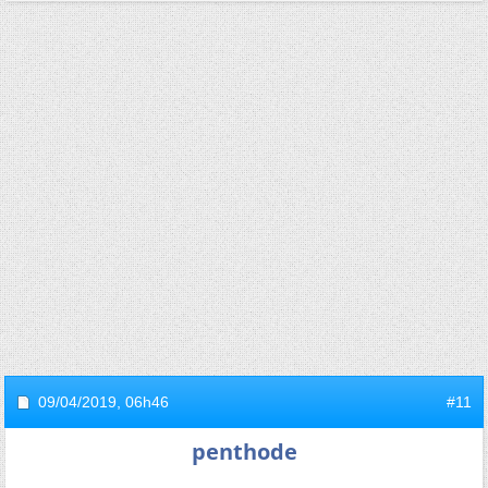
09/04/2019,
06h46
#11
penthode