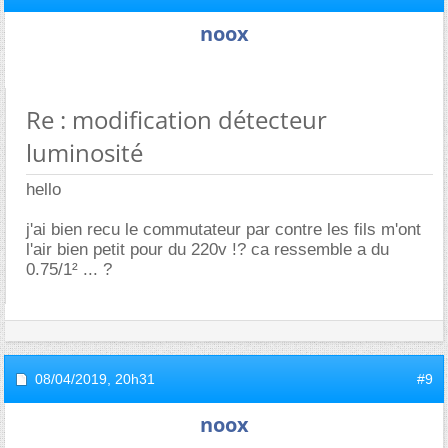
noox
Re : modification détecteur
luminosité
hello
j'ai bien recu le commutateur par contre les fils m'ont
l'air bien petit pour du 220v !? ca ressemble a du
0.75/1² ... ?
08/04/2019,
20h31
#9
noox