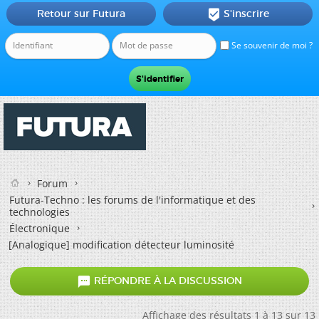
Retour sur Futura
S'inscrire

Se souvenir de moi ?
Forum
Futura-Techno : les forums de l'informatique et des
technologies
Électronique
[Analogique] modification détecteur luminosité

RÉPONDRE À LA DISCUSSION
Affichage des résultats 1 à 13 sur 13