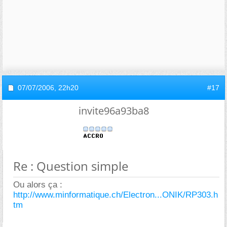
07/07/2006,
22h20
#17
invite96a93ba8
Re : Question simple
Ou alors ça :
http://www.minformatique.ch/Electron...ONIK/RP303.h
tm