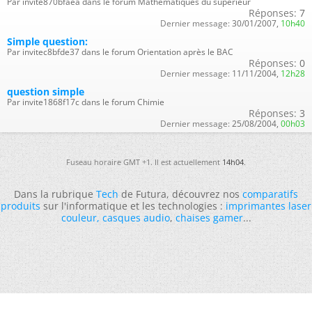
Par invite870bfaea dans le forum Mathématiques du supérieur
Réponses:
7
Dernier message:
30/01/2007,
10h40
Simple question:
Par invitec8bfde37 dans le forum Orientation après le BAC
Réponses:
0
Dernier message:
11/11/2004,
12h28
question simple
Par invite1868f17c dans le forum Chimie
Réponses:
3
Dernier message:
25/08/2004,
00h03
Fuseau horaire GMT +1. Il est actuellement
14h04
.
Dans la rubrique
Tech
de Futura, découvrez nos
comparatifs
produits
sur l'informatique et les technologies :
imprimantes laser
couleur
,
casques audio
,
chaises gamer
...