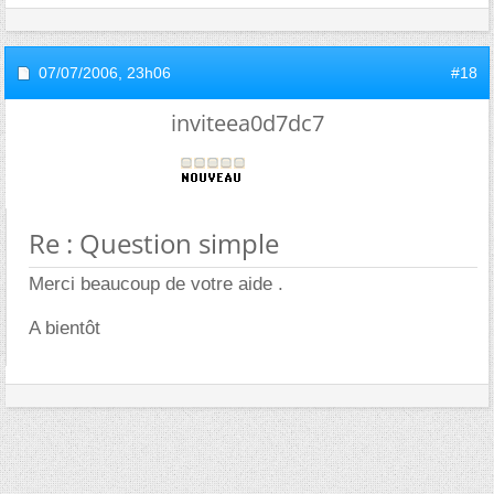
07/07/2006,
23h06
#18
inviteea0d7dc7
Re : Question simple
Merci beaucoup de votre aide .
A bientôt