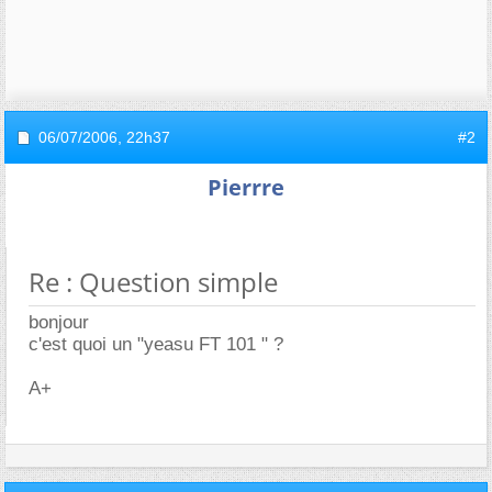
06/07/2006,
22h37
#2
Pierrre
Re : Question simple
bonjour
c'est quoi un "yeasu FT 101 " ?
A+