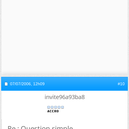
07/07/2006,
12h09
#10
invite96a93ba8
Re : Question simple