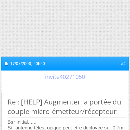
17/07/2006,
20h20
#4
invite40271050
Re : [HELP] Augmenter la portée du
couple micro-émetteur/récepteur
Bsr initial......
Si l'antenne télescopique peut etre déployée sur 0.7m