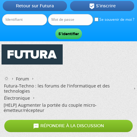
Retour sur Futura
S'inscrire

Se souvenir de moi ?
Forum
Futura-Techno : les forums de l'informatique et des
technologies
Électronique
[HELP] Augmenter la portée du couple micro-
émetteur/récepteur

RÉPONDRE À LA DISCUSSION