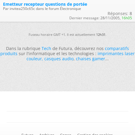
Emetteur recepteur questions de portée
Par invitea250c65c dans le forum Électronique
Réponses:
8
Dernier message:
28/11/2005,
16h05
Fuseau horaire GMT +1. Il est actuellement
12h31
.
Dans la rubrique
Tech
de Futura, découvrez nos
comparatifs
produits
sur l'informatique et les technologies :
imprimantes laser
couleur
,
casques audio
,
chaises gamer
...
-
Futura
-
Archives
-
Conso
-
Gestion des cookies
-