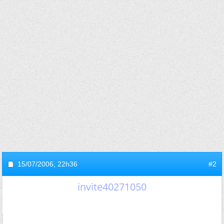
15/07/2006,
22h36
#2
invite40271050