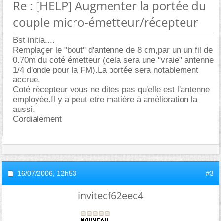
Re : [HELP] Augmenter la portée du
couple micro-émetteur/récepteur
Bst initia....
Remplaçer le "bout" d'antenne de 8 cm,par un un fil de
0.70m du coté émetteur (cela sera une "vraie" antenne
1/4 d'onde pour la FM).La portée sera notablement
accrue.
Coté récepteur vous ne dites pas qu'elle est l'antenne
employée.Il y a peut etre matiére à amélioration la
aussi.
Cordialement
16/07/2006,
12h53
#3
invitecf62eec4