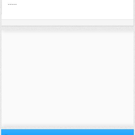
-----