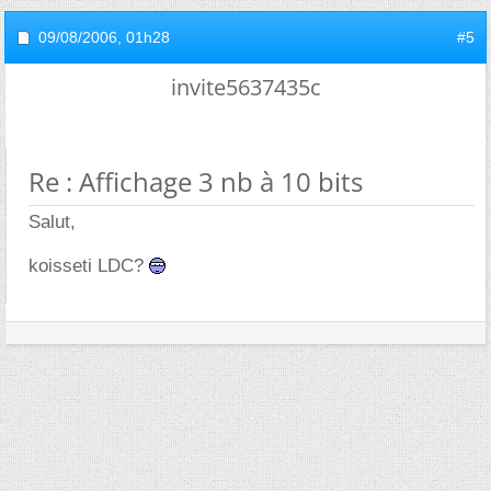
09/08/2006,
01h28
#5
invite5637435c
Re : Affichage 3 nb à 10 bits
Salut,
koisseti LDC?