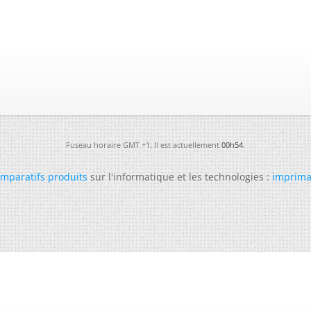
Fuseau horaire GMT +1. Il est actuellement
00h54
.
mparatifs produits
sur l'informatique et les technologies :
imprima