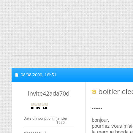
08/08/2006,
16h51
boitier el
invite42ada70d
------
Date d'inscription
janvier
bonjour,
1970
pourriez vous m'ai
la marque honda et
Messages
1