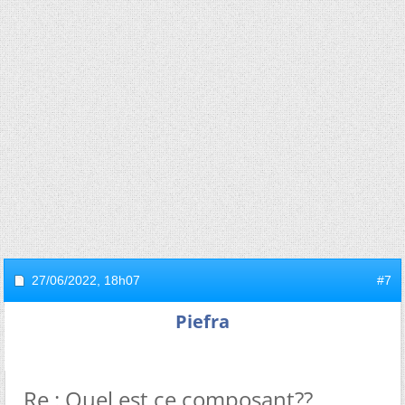
27/06/2022,
18h07
#7
Piefra
Re : Quel est ce composant??