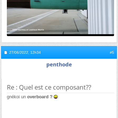
27/06/2022,
12h34
#5
penthode
Re : Quel est ce composant??
gnékoi un
overboard ?