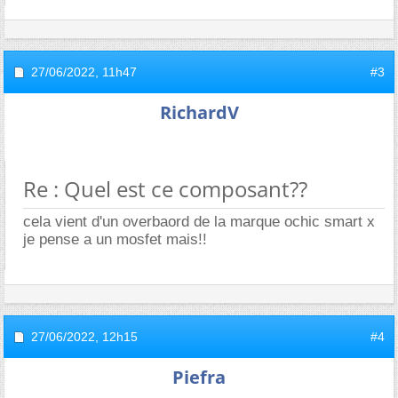
27/06/2022,
11h47
#3
RichardV
Re : Quel est ce composant??
cela vient d'un overbaord de la marque ochic smart x
je pense a un mosfet mais!!
27/06/2022,
12h15
#4
Piefra