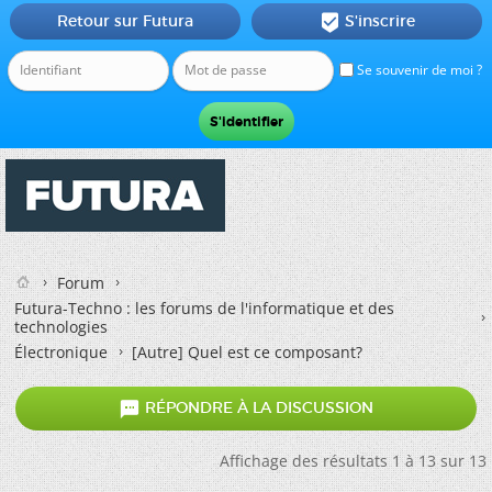
Retour sur Futura
S'inscrire

Se souvenir de moi ?
Forum
Futura-Techno : les forums de l'informatique et des
technologies
Électronique
[Autre] Quel est ce composant?

RÉPONDRE À LA DISCUSSION
Affichage des résultats 1 à 13 sur 13