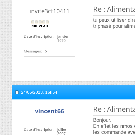
Re : Alimen
invite3cf10411
tu peux utiliser di
triphasé pour ali
Date d'inscription
janvier
1970
Messages
5
24/05/2013,
16h54
Re : Alimen
vincent66
Bonjour,
En effet les nmos 
Date d'inscription
juillet
les commande avec 
2007