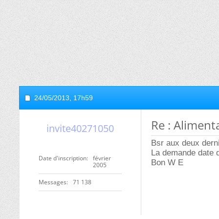
24/05/2013,
17h59
Re : Alimen
invite40271050
Bsr aux deux derni
La demande date de
Date d'inscription
février
Bon W E
2005
Messages
71 138