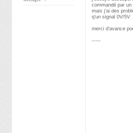
commandé par un m
mais j'ai des prob
q'un signal 0V/5V
merci d'avance pou
-----