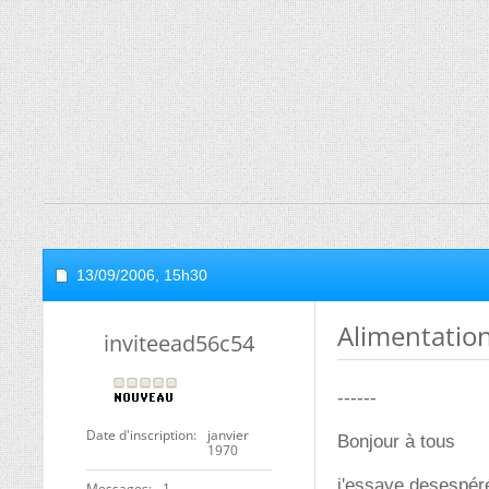
13/09/2006,
15h30
Alimentatio
inviteead56c54
------
Date d'inscription
janvier
Bonjour à tous
1970
j'essaye desespér
Messages
1