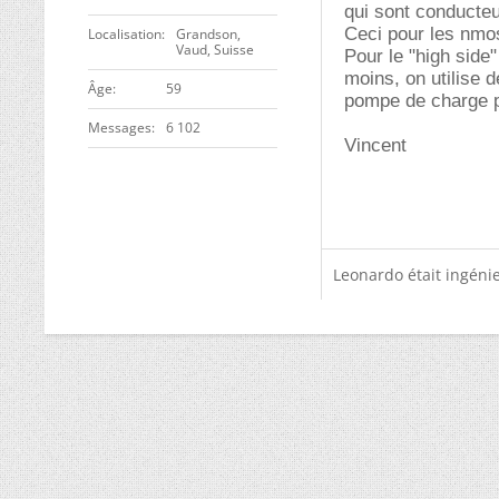
qui sont conducteu
Ceci pour les nmos
Localisation
Grandson,
Vaud, Suisse
Pour le "high side"
moins, on utilise 
ge
59
pompe de charge po
Messages
6 102
Vincent
Leonardo était ingénie