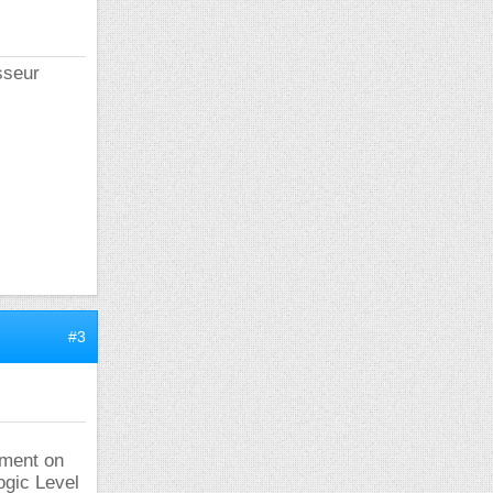
sseur
#3
ement on
ogic Level