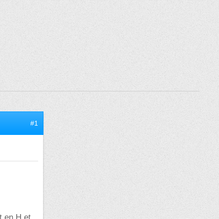
#1
t en H et