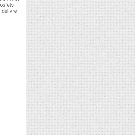
osfets
 délivre