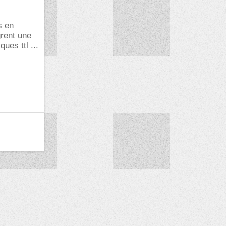
s en
grent une
ues ttl ...