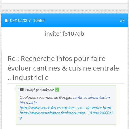
09/10/2007,
10h53
#9
invite1f8107db
Re : Recherche infos pour faire
évoluer cantines & cuisine centrale
.. industrielle
Envoyé par
SK69202
Quelques secondes de Google:
cantines alimentation
bio mairie
http://www.vence.fr/Les-cuisines-sco...-de-Vence.html
http://www.radiofrance.fr/rf/documen...1&rid=3500013
9