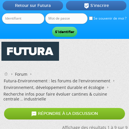
Retour sur Futura
S'inscrire

Se souvenir de moi ?
Forum
Futura-Environnement : les forums de l'environnement
Environnement, développement durable et écologie
Recherche infos pour faire évoluer cantines & cuisine
centrale .. industrielle

RÉPONDRE À LA DISCUSSION
Affichage des résultats 1 à 9 sur 9