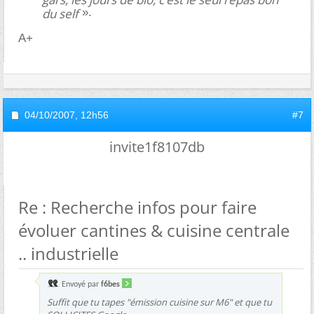
du self
».
A+
04/10/2007,
12h56
#7
invite1f8107db
Re : Recherche infos pour faire
évoluer cantines & cuisine centrale
.. industrielle
Envoyé par
f6bes
Suffit que tu tapes "émission cuisine sur M6" et que tu