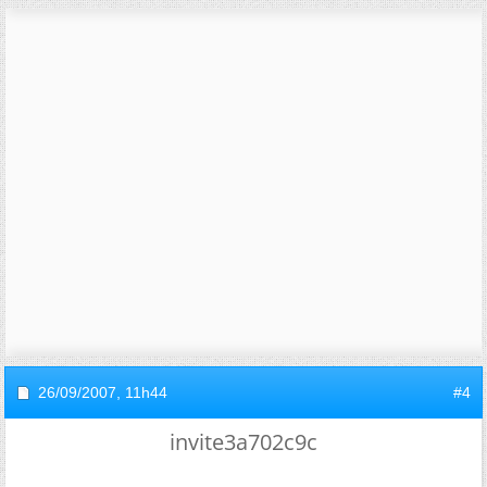
26/09/2007,
11h44
#4
invite3a702c9c