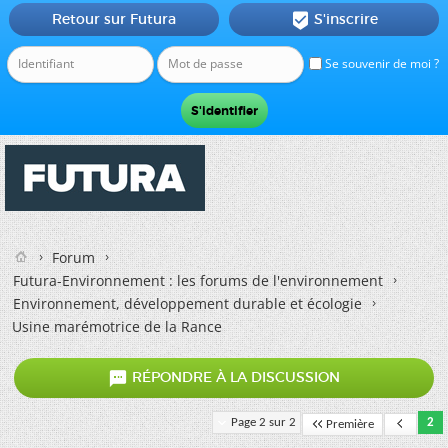
Retour sur Futura
S'inscrire

Se souvenir de moi ?
Forum
Futura-Environnement : les forums de l'environnement
Environnement, développement durable et écologie
Usine marémotrice de la Rance

RÉPONDRE À LA DISCUSSION
Page 2 sur 2
2
Première