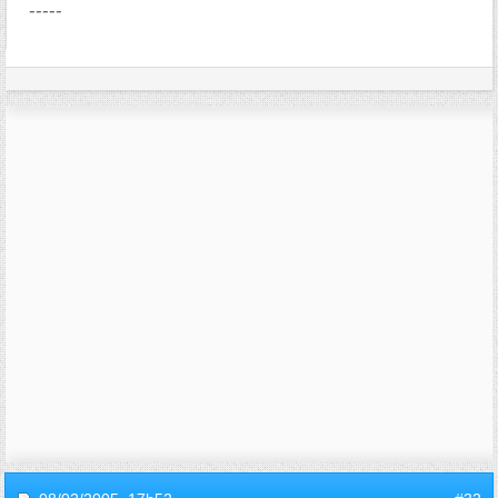
-----