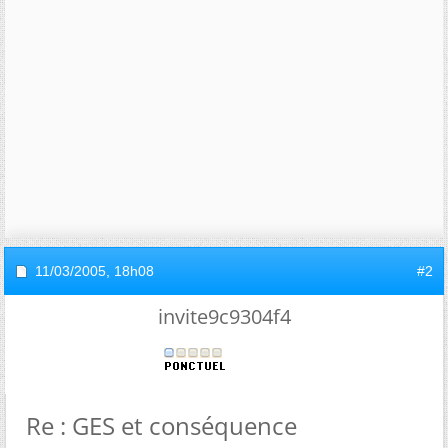
11/03/2005,
18h08
#2
invite9c9304f4
Re : GES et conséquence