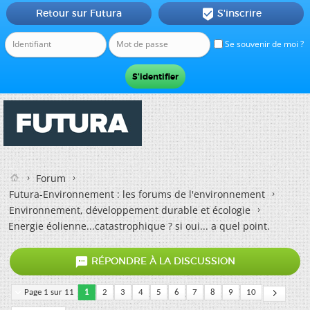
Retour sur Futura
S'inscrire

Se souvenir de moi ?
Forum
Futura-Environnement : les forums de l'environnement
Environnement, développement durable et écologie
Energie éolienne...catastrophique ? si oui... a quel point.

RÉPONDRE À LA DISCUSSION
Page 1 sur 11
1
2
3
4
5
6
7
8
9
10