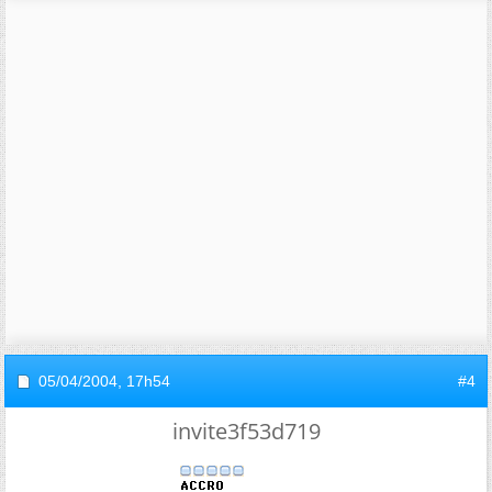
05/04/2004,
17h54
#4
invite3f53d719