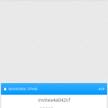
06/04/2004,
07h59
#19
invitea4a042cf