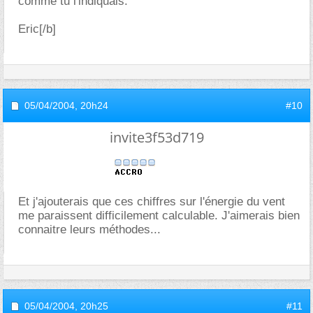
comme tu l'indiquais.
Eric[/b]
05/04/2004,
20h24
#10
invite3f53d719
Et j'ajouterais que ces chiffres sur l'énergie du vent
me paraissent difficilement calculable. J'aimerais bien
connaitre leurs méthodes...
05/04/2004,
20h25
#11