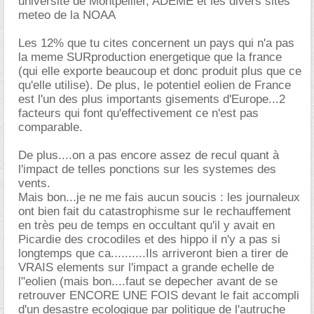
université de Montpellier, ADEME et les divers sites
meteo de la NOAA
Les 12% que tu cites concernent un pays qui n'a pas
la meme SURproduction energetique que la france
(qui elle exporte beaucoup et donc produit plus que ce
qu'elle utilise). De plus, le potentiel eolien de France
est l'un des plus importants gisements d'Europe...2
facteurs qui font qu'effectivement ce n'est pas
comparable.
De plus....on a pas encore assez de recul quant à
l'impact de telles ponctions sur les systemes des
vents.
Mais bon...je ne me fais aucun soucis : les journaleux
ont bien fait du catastrophisme sur le rechauffement
en très peu de temps en occultant qu'il y avait en
Picardie des crocodiles et des hippo il n'y a pas si
longtemps que ca..........Ils arriveront bien a tirer de
VRAIS elements sur l'impact a grande echelle de
l"eolien (mais bon....faut se depecher avant de se
retrouver ENCORE UNE FOIS devant le fait accompli
d'un desastre ecologique par politique de l'autruche