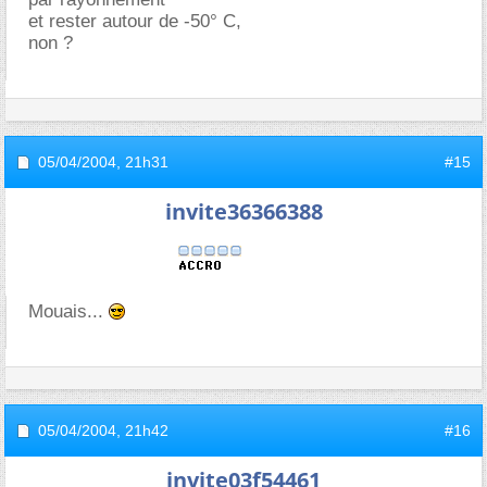
et rester autour de -50° C,
non ?
05/04/2004,
21h31
#15
invite36366388
Mouais...
05/04/2004,
21h42
#16
invite03f54461