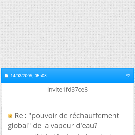
14/03/2005,
05h08
#2
invite1fd37ce8
Re : "pouvoir de réchauffement
global" de la vapeur d'eau?