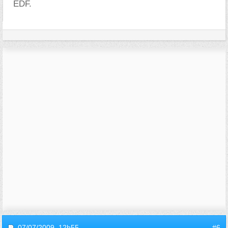
EDF.
07/07/2009,
12h55
#6