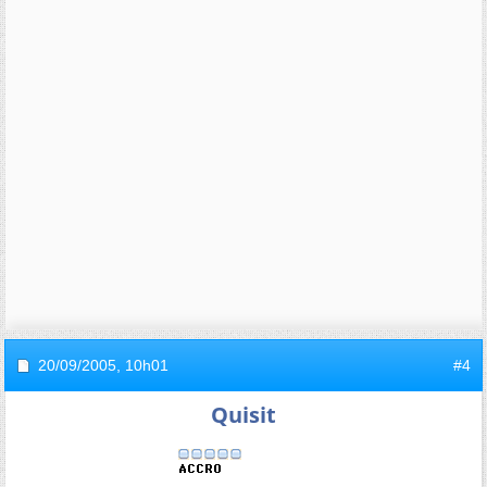
20/09/2005,
10h01
#4
Quisit