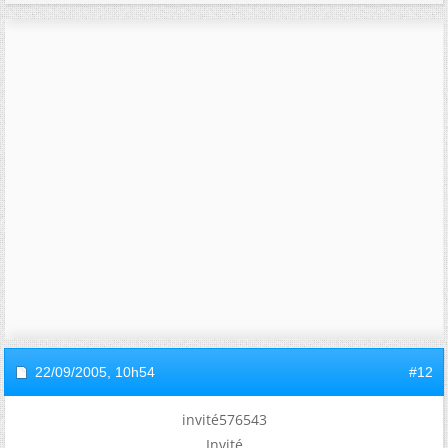
22/09/2005,
10h54
#12
invité576543
Invité