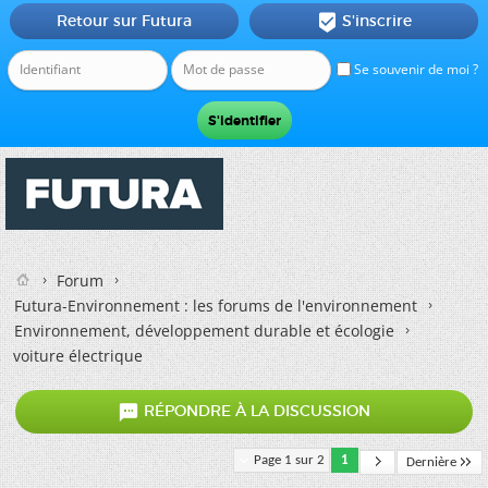
Retour sur Futura
S'inscrire

Se souvenir de moi ?
Forum
Futura-Environnement : les forums de l'environnement
Environnement, développement durable et écologie
voiture électrique

RÉPONDRE À LA DISCUSSION
Page 1 sur 2
1
Dernière