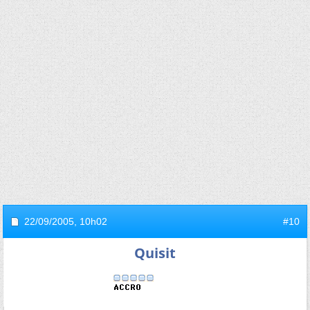
22/09/2005,
10h02
#10
Quisit