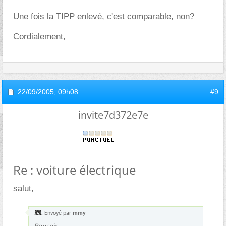
Une fois la TIPP enlevé, c'est comparable, non?
Cordialement,
22/09/2005,
09h08
#9
invite7d372e7e
Re : voiture électrique
salut,
Envoyé par
mmy
Bonsoir,