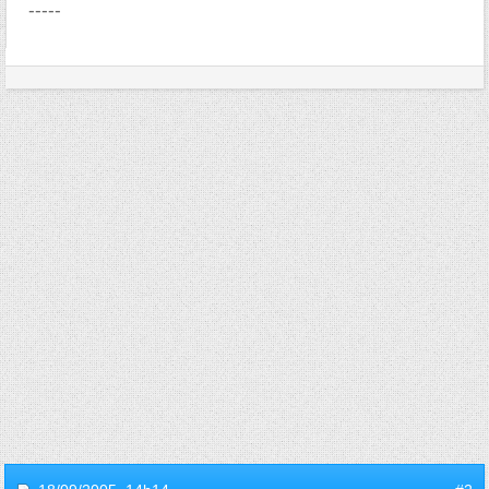
-----