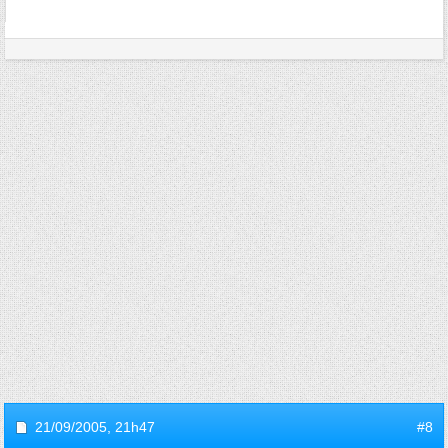
21/09/2005,
21h47
#8