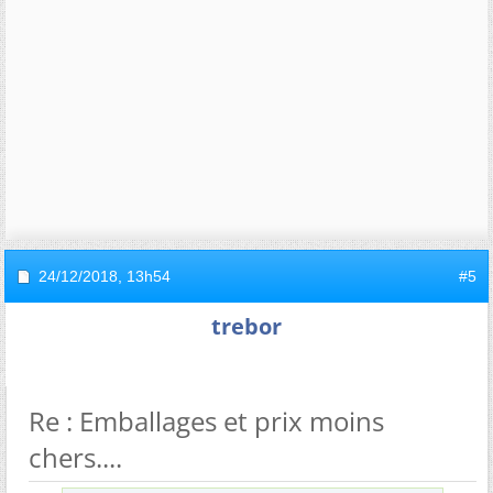
24/12/2018,
13h54
#5
trebor
Re : Emballages et prix moins
chers....