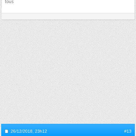
tous
26/12/2018,
23h12
#13