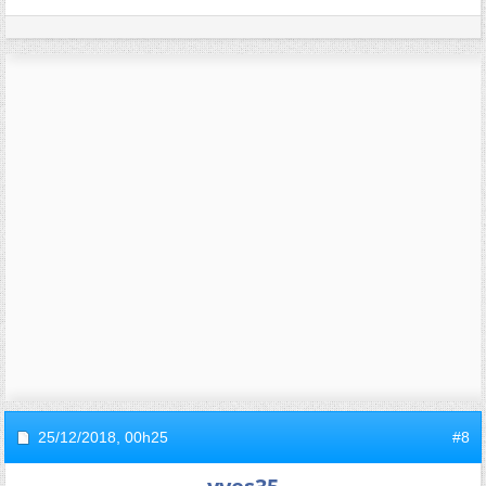
25/12/2018,
00h25
#8