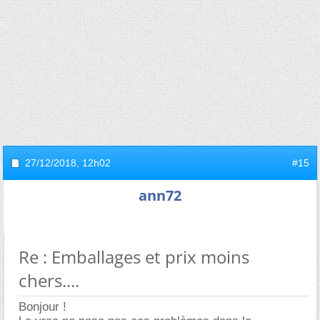
27/12/2018,
12h02
#15
ann72
Re : Emballages et prix moins
chers....
Bonjour !