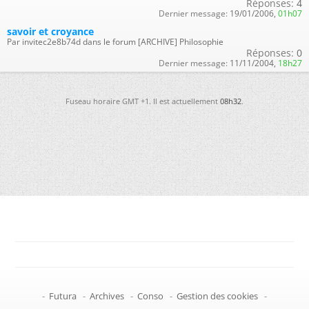
Réponses:
4
Dernier message:
19/01/2006,
01h07
savoir et croyance
Par invitec2e8b74d dans le forum [ARCHIVE] Philosophie
Réponses:
0
Dernier message:
11/11/2004,
18h27
Fuseau horaire GMT +1. Il est actuellement
08h32
.
-
Futura
-
Archives
-
Conso
-
Gestion des cookies
-