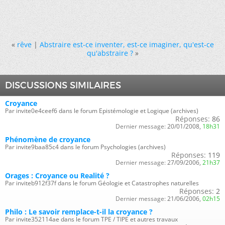
«
rêve
|
Abstraire est-ce inventer, est-ce imaginer, qu'est-ce
qu'abstraire ?
»
DISCUSSIONS SIMILAIRES
Croyance
Par invite0e4ceef6 dans le forum Epistémologie et Logique (archives)
Réponses:
86
Dernier message:
20/01/2008,
18h31
Phénomène de croyance
Par invite9baa85c4 dans le forum Psychologies (archives)
Réponses:
119
Dernier message:
27/09/2006,
21h37
Orages : Croyance ou Realité ?
Par inviteb912f37f dans le forum Géologie et Catastrophes naturelles
Réponses:
2
Dernier message:
21/06/2006,
02h15
Philo : Le savoir remplace-t-il la croyance ?
Par invite352114ae dans le forum TPE / TIPE et autres travaux