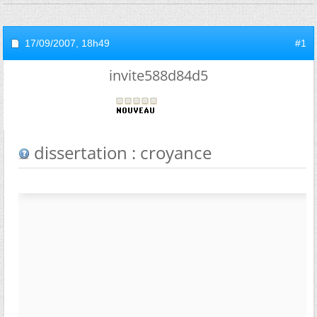
17/09/2007,
18h49
#1
invite588d84d5
dissertation : croyance