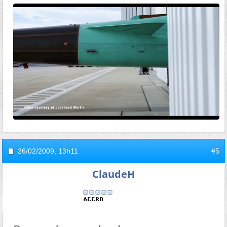
26/02/2009,
13h11
#5
ClaudeH