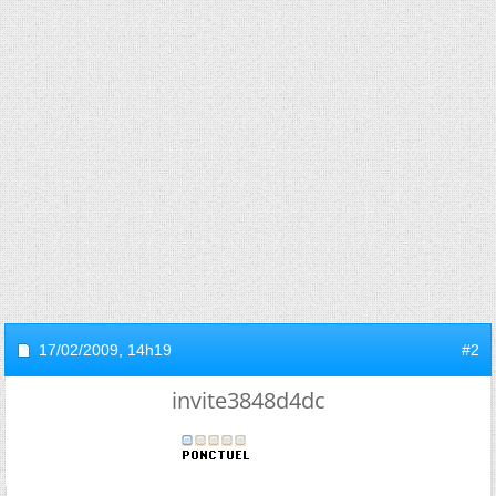
17/02/2009,
14h19
#2
invite3848d4dc