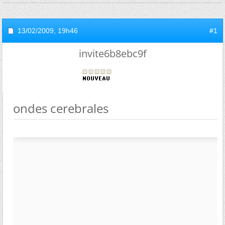
13/02/2009,
19h46
#1
invite6b8ebc9f
ondes cerebrales