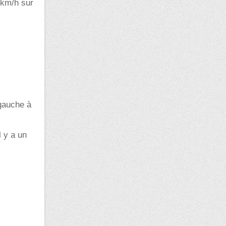
 km/h sur
 gauche à
l y a un