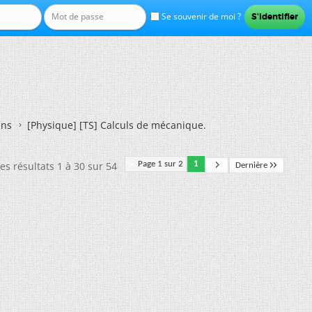
Se souvenir de moi ?
ens
[Physique] [TS] Calculs de mécanique.
es résultats 1 à 30 sur 54
Page 1 sur 2
1
Dernière