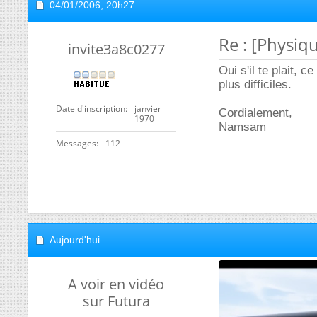
04/01/2006,
20h27
Re : [Physiq
invite3a8c0277
Oui s'il te plait,
plus difficiles.
Date d'inscription
janvier
Cordialement,
1970
Namsam
Messages
112
Aujourd'hui
A voir en vidéo
sur Futura