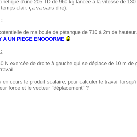
 cinétique d'une 205 TD de 960 kg lancée à la vitesse de 130
 temps clair, ça va sans dire).
 :
 potentielle de ma boule de pétanque de 710 à 2m de hauteur.
 Y A UN PIEGE ENOOORME
 :
 10 N exercée de droite à gauche qui se déplace de 10 m de
travail.
n cours le produit scalaire, pour calculer le travail lorsqu'i
teur force et le vecteur "déplacement" ?