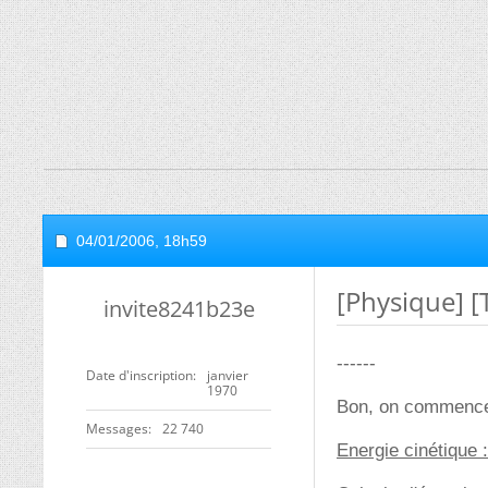
04/01/2006,
18h59
[Physique] [
invite8241b23e
------
Date d'inscription
janvier
1970
Bon, on commence 
Messages
22 740
Energie cinétique :