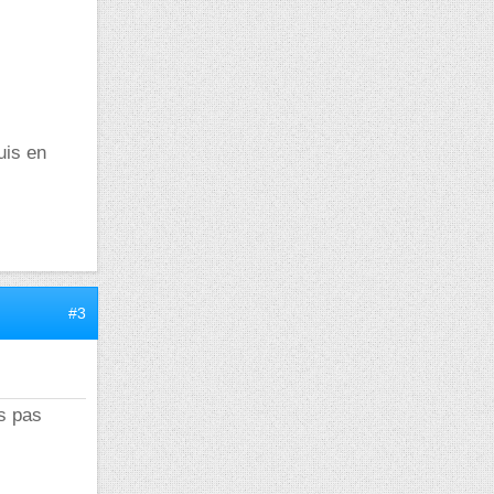
suis en
#3
es pas