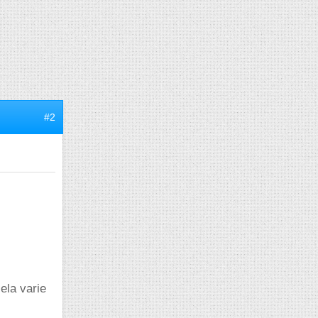
#2
ela varie