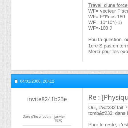
Travail d'une force
WF= vecteur F sca
WF= F*l*cos 180
WF= 10*10*(-1)
WF=-100 J
Pou ta question, oui
1ere S pas en ter
Merci pour les exo
04/01/2006,
20h12
Re : [Physiq
invite8241b23e
Oui, c'&#233;tait 7
tomb&#233; dans le 
Date d'inscription
janvier
1970
Pour le reste, c'est