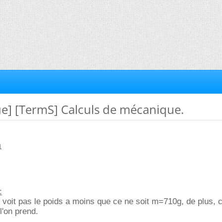
ue] [TermS] Calculs de mécanique.
1
:
 voit pas le poids a moins que ce ne soit m=710g, de plus, c
 l'on prend.