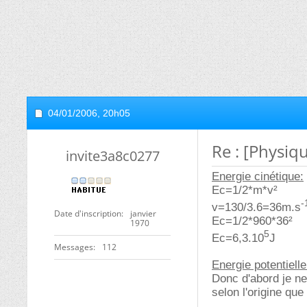
04/01/2006,
20h05
Re : [Physiq
invite3a8c0277
Energie cinétique:
Ec=1/2*m*v²
-
v=130/3.6=36m.s
Date d'inscription
janvier
Ec=1/2*960*36²
1970
5
Ec=6,3.10
J
Messages
112
Energie potentielle
Donc d'abord je ne
selon l'origine que