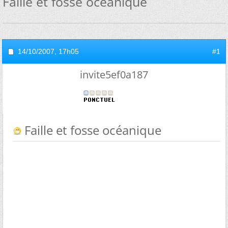
Faille et fosse océanique
14/10/2007,
17h05
#1
invite5ef0a187
Faille et fosse océanique