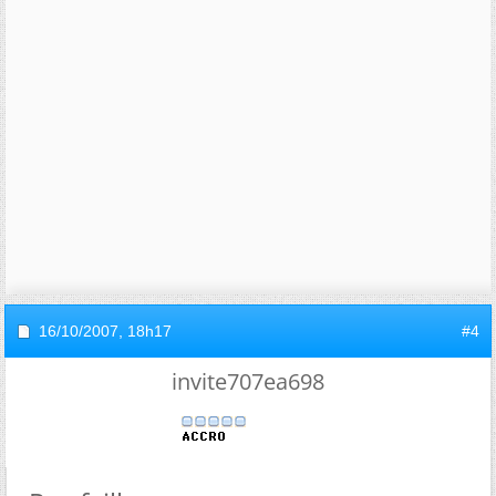
16/10/2007,
18h17
#4
invite707ea698