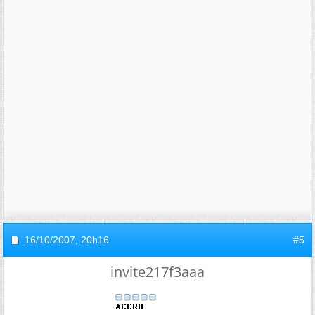
16/10/2007,
20h16
#5
invite217f3aaa