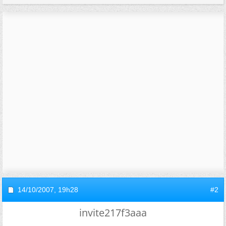
14/10/2007,
19h28
#2
invite217f3aaa