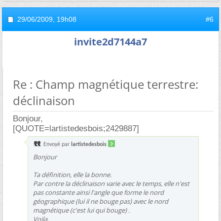
29/06/2009,
19h08
#6
invite2d7144a7
Re : Champ magnétique terrestre:
déclinaison
Bonjour,
[QUOTE=lartistedesbois;2429887]
Envoyé par
lartistedesbois
Bonjour
Ta définition, elle la bonne.
Par contre la déclinaison varie avec le temps, elle n'est
pas constante ainsi l'angle que forme le nord
géographique (lui il ne bouge pas) avec le nord
magnétique (c'est lui qui bouge) .
Voila.