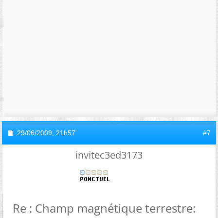
29/06/2009,
21h57
#7
invitec3ed3173
Re : Champ magnétique terrestre: