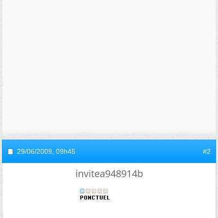
29/06/2009,
09h45
#2
invitea948914b