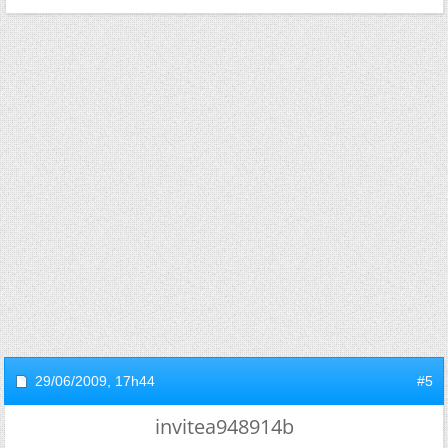
29/06/2009,
17h44
#5
invitea948914b