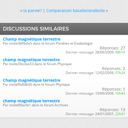
«
la parvie?
|
Comparaison basalte/andésite
»
DISCUSSIONS SIMILAIRES
Champ magnétique terrestre
Par invite3bf4afa5 dans le forum Planètes et Exobiologie
Réponses:
27
Dernier message:
28/06/2009,
08h16
champ magnetique terrestre
Par invite39a3aa53 dans le forum Physique
Réponses:
2
Dernier message:
12/02/2009,
07h24
Champ magnétique terrestre
Par inviteffa8db36 dans le forum Physique
Réponses:
1
Dernier message:
10/06/2008,
16h43
champ magnétique terrestre
Par invitef6facfe1 dans le forum Archives
Réponses:
13
Dernier message:
24/01/2007,
22h31