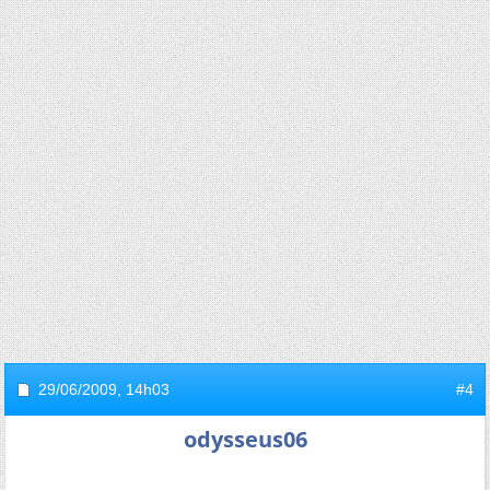
29/06/2009,
14h03
#4
odysseus06