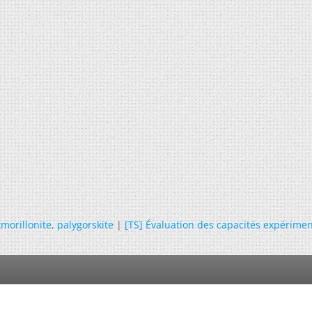
orillonite, palygorskite
|
[TS] Évaluation des capacités expérimen