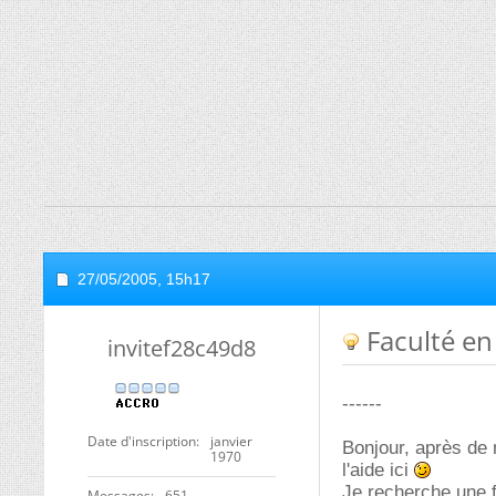
27/05/2005,
15h17
Faculté en
invitef28c49d8
------
Date d'inscription
janvier
Bonjour, après de
1970
l'aide ici
Je recherche une f
Messages
651