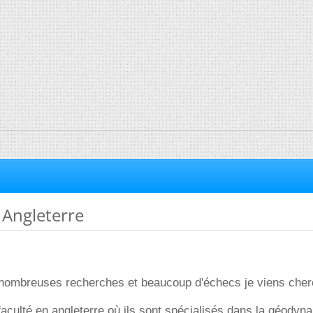
 Angleterre
 nombreuses recherches et beaucoup d'échecs je viens cher
aculté en angleterre où ils sont spécialisés dans la géodyn