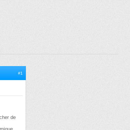
#1
cher de
amique