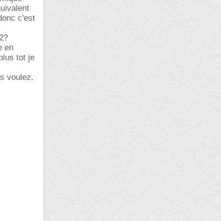
quivalent
donc c'est
M2?
e en
lus tot je
s voulez.