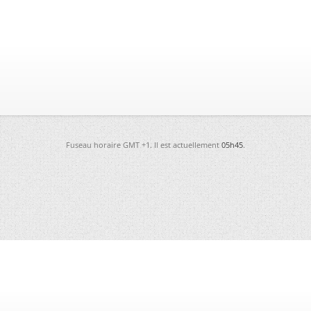
Fuseau horaire GMT +1. Il est actuellement
05h45
.