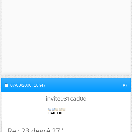
07/03/2006,
18h47
#7
invite931cad0d
Re : 23 degré 27 '