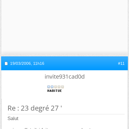
19/03/2006,
11h16
#11
invite931cad0d
Re : 23 degré 27 '
Salut