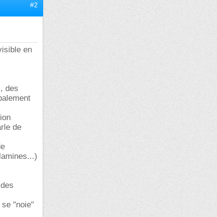
#2
isible en
), des
obalement
tion
rle de
de
lamines...)
 des
 se "noie"