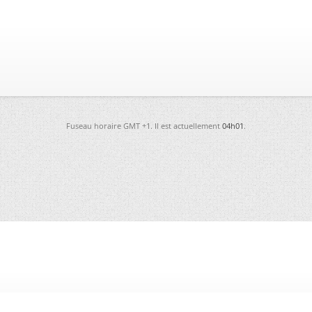
Fuseau horaire GMT +1. Il est actuellement
04h01
.
-
Futura
-
Archives
-
Conso
-