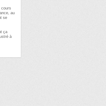
s cours
sance, au
t se
ut ça
ustré à