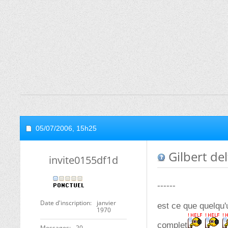
05/07/2006,
15h25
Gilbert del
invite0155df1d
------
Date d'inscription
janvier
est ce que quelqu'u
1970
complet
Messages
20