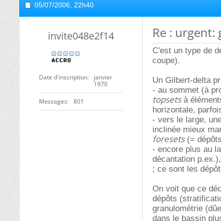
05/07/2006,
22h40
Re : urgent: 
invite048e2f14
C'est un type de d
coupe).
Date d'inscription
janvier
Un Gilbert-delta p
1970
- au sommet (à pro
topsets
à éléments
Messages
801
horizontale, parfo
- vers le large, un
inclinée mieux mar
foresets
(= dépôts
- encore plus au l
décantation p.ex.),
; ce sont les dépô
On voit que ce déc
dépôts (stratificat
granulométrie (dûe 
dans le bassin plus