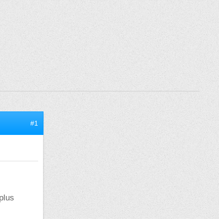
#1
 plus