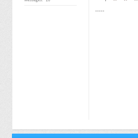
-----