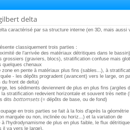
gilbert delta
elta caractérisé par sa structure interne (en 3D, mais aussi v
résente classiquement trois parties :
ximité de l'arrivée des matériaux détritiques dans le bassin
 grossiers (graviers, blocs), stratification confuse mais gl
is quelques chenaux
e zone en pente à matériaux plus fins (sables...), à stratifica
quée - les dépôts progradent (avancent) vers le large, on pa
 du front de delta)
arge, les sédiments deviennent de plus en plus fins (argiles 
 la stratification redevient horizontale et souvent très nette (
bottomsets
ts dits
(= dépôts de base, ou de fond)
oupage en trois parties se fait à la fois d'après la géométrie
ion marquée ou non, inclinée ou horiz...) et la variation de
à l'hydrodynamisme de plus en plus faible, le flux détritique
 il va vers le large).