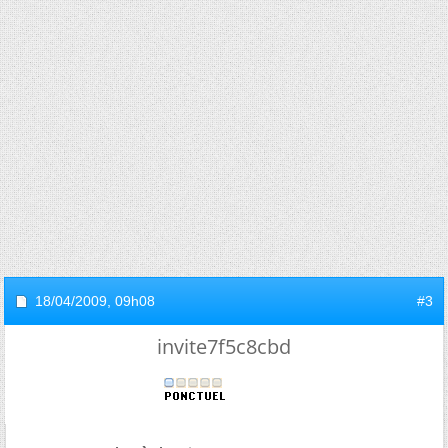
18/04/2009,
09h08
#3
invite7f5c8cbd