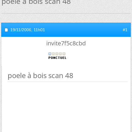
poele à bois scan 48
19/11/2006,
11h01
#1
invite7f5c8cbd
poele à bois scan 48