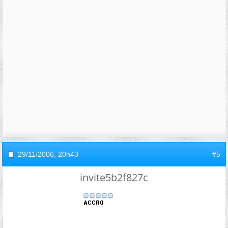
29/11/2006,
20h43
#5
invite5b2f827c