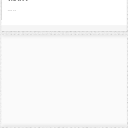
-----