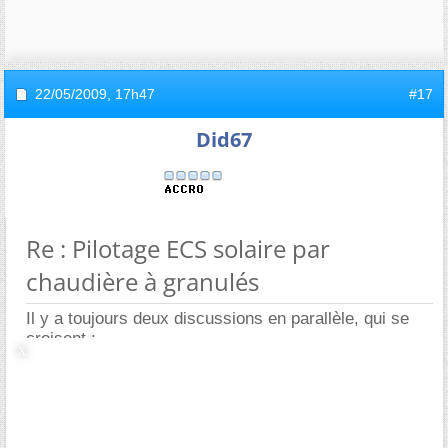
22/05/2009,
17h47
#17
Did67
Re : Pilotage ECS solaire par
chaudière à granulés
Il y a toujours deux discussions en parallèle, qui se
croisent :
1) Pour les chaudières à pellets :
AUCUN PROBLEME. Ce n'est qu'une question de
paramétrage. En tout cas sur les machines "évoluées"