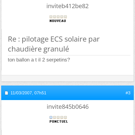
inviteb412be82
Re : pilotage ECS solaire par
chaudière granulé
ton ballon a t il 2 serpetins?
11/03/2007,
07h51
#3
invite845b0646