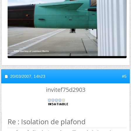
20/03/2007,
14h23
#5
invitef75d2903
Re : Isolation de plafond