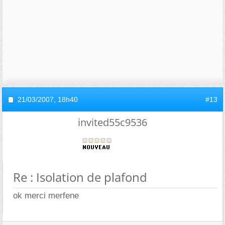
21/03/2007,
18h40
#13
invited55c9536
Re : Isolation de plafond
ok merci merfene