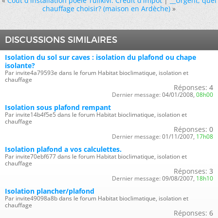
«
Coût d'installation poele Tulikivi. Crédit d'impôt
|
__Urgent, quel
chauffage choisir? (maison en Ardèche)
»
DISCUSSIONS SIMILAIRES
Isolation du sol sur caves : isolation du plafond ou chape
isolante?
Par invite4a79593e dans le forum Habitat bioclimatique, isolation et
chauffage
Réponses:
4
Dernier message:
04/01/2008,
08h00
Isolation sous plafond rempant
Par invite14b4f5e5 dans le forum Habitat bioclimatique, isolation et
chauffage
Réponses:
0
Dernier message:
01/11/2007,
17h08
Isolation plafond a vos calculettes.
Par invite70ebf677 dans le forum Habitat bioclimatique, isolation et
chauffage
Réponses:
3
Dernier message:
09/08/2007,
18h10
Isolation plancher/plafond
Par invite49098a8b dans le forum Habitat bioclimatique, isolation et
chauffage
Réponses:
6