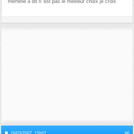
merfene à dit n 'est pas le meilleur choix je crois
20/03/2007,
15h02
#6