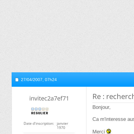
27/04/2007,
07h24
Re : recherc
invitec2a7ef71
Bonjour,
Ca m'interesse auss
Date d'inscription
janvier
1970
Merci