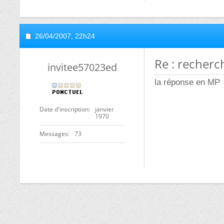
26/04/2007,
22h24
Re : recherc
invitee57023ed
la réponse en MP
Date d'inscription
janvier
1970
Messages
73