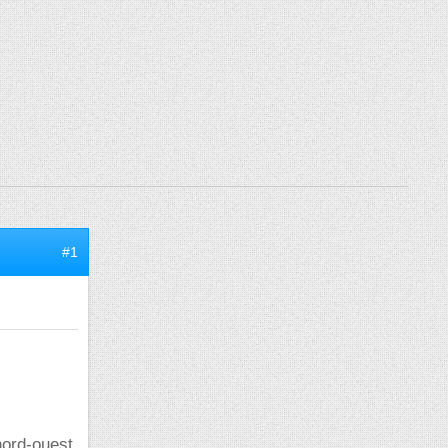
#1
nord-ouest