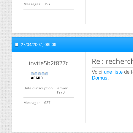
Messages
197
27/04/2007,
08h09
Re : recherc
invite5b2f827c
Voici
une liste
de f
Domus
.
Date d'inscription
janvier
1970
Messages
627