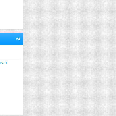
#4
seau