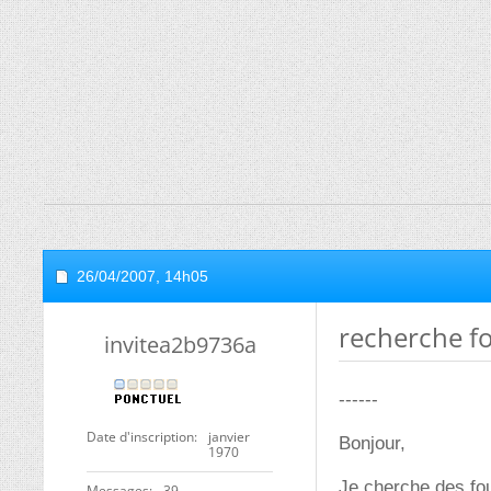
26/04/2007,
14h05
recherche fo
invitea2b9736a
------
Date d'inscription
janvier
Bonjour,
1970
Je cherche des fou
Messages
39