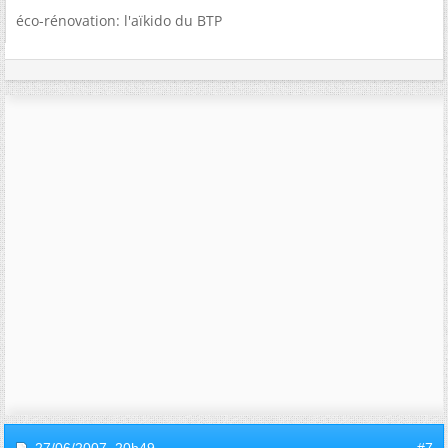
éco-rénovation: l'aïkido du BTP
27/06/2007,
20h49
#7