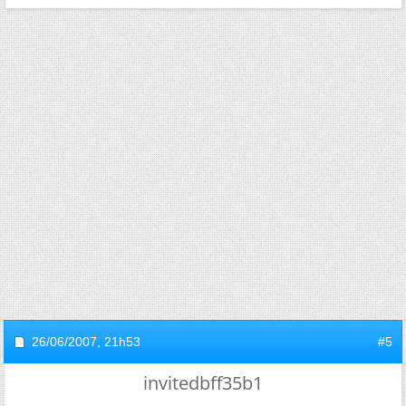
26/06/2007,
21h53
#5
invitedbff35b1