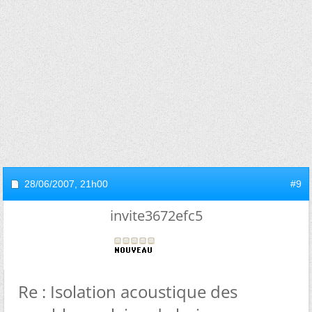
28/06/2007,
21h00
#9
invite3672efc5
Re : Isolation acoustique des