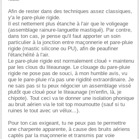
Afin de rester dans des techniques assez classiques,
y'a le pare-pluie rigide.
Il est nettement plus étanche à l'air que le voligeage
(assemblage rainure-languette mastiqué). Par contre,
dans ton cas, je pense qu'il faut apporter un soin
particulier à la jonction entre maçonnerie et pare-pluie
rigide (mastic silicone ou PU), afin de peaufiner
l'étanchéïté à l'air.
Le pare-pluie rigide est normalement cloué + maintenu
par les clous du liteaunage. Le clouage du pare-pluie
rigide ne pose pas de souci, à mon humble avis, vu
que le pare-pluie n'a pas une rigidité extraordinaire. Je
ne sais pas si tu peux négocier un assemblage vissé
plutôt que cloué pour le liteaunage (m'enfin, là, je
chipote). Tout ceci va te donner une isolation phonique
au bruit aérien via le toit top moumoutte (sauf si tu
ruines le tout avec un vélux...).
Pour ton cas exigeant, tu ne peux pas te permettre
une charpente apparente, à cause des bruits aériens
captés par la maçonnerie et transmis par voie