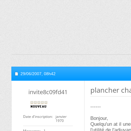
29/06/2007,
08h42
plancher ch
invite8c09fd41
------
Date d'inscription
janvier
Bonjour,
1970
Quelqu'un at il un
l'utilité de l'adju
Messages
1