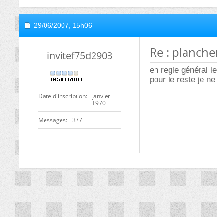
29/06/2007,
15h06
Re : planche
invitef75d2903
en regle général le
pour le reste je n
Date d'inscription
janvier
1970
Messages
377