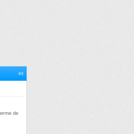
#3
 terme de