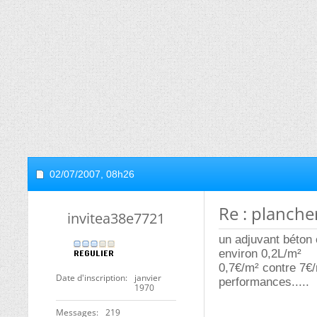
02/07/2007,
08h26
Re : planche
invitea38e7721
un adjuvant béton 
environ 0,2L/m²
0,7€/m² contre 7€/
Date d'inscription
janvier
performances.....
1970
Messages
219