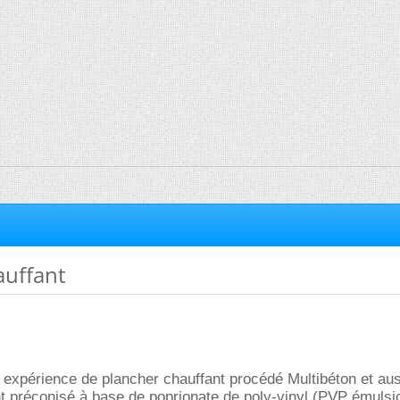
auffant
e expérience de plancher chauffant procédé Multibéton et au
vant préconisé à base de poprionate de poly-vinyl (PVP émulsi