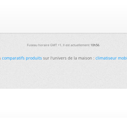
Fuseau horaire GMT +1. Il est actuellement
10h56
.
s
comparatifs produits
sur l'univers de la maison :
climatiseur mob
-
Futura
-
Archives
-
Conso
-