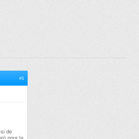
#1
ssi de
on) pour la