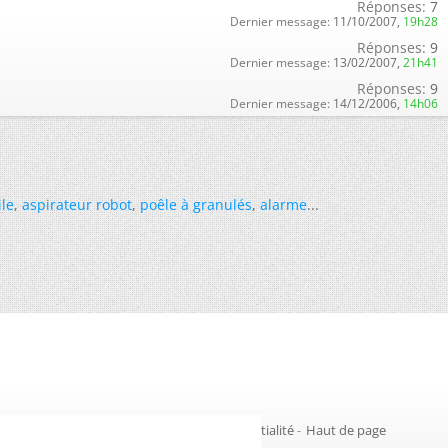
Réponses:
7
Dernier message:
11/10/2007,
19h28
Réponses:
9
Dernier message:
13/02/2007,
21h41
Réponses:
9
Dernier message:
14/12/2006,
14h06
ile
,
aspirateur robot
,
poêle à granulés
,
alarme
...
Gestion des cookies
-
Politique de confidentialité
-
Haut de page