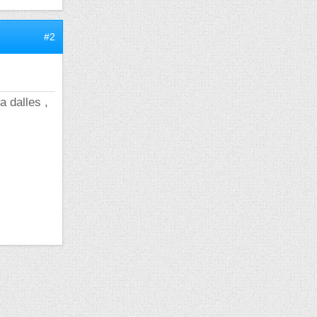
#2
a dalles ,