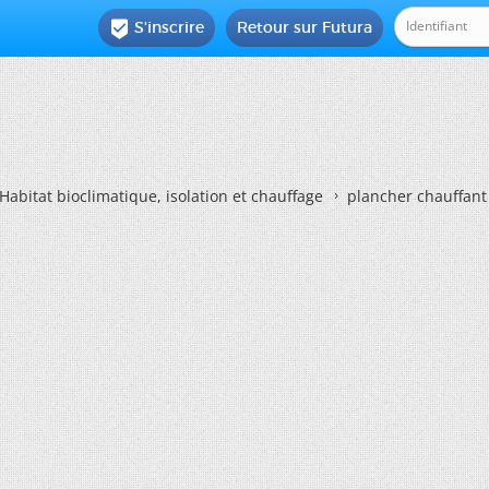
S'inscrire
Retour sur Futura

Habitat bioclimatique, isolation et chauffage
plancher chauffant