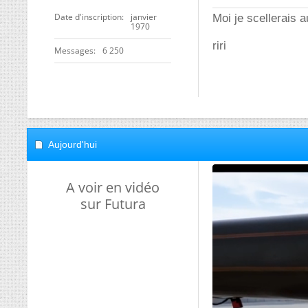
Date d'inscription
janvier
Moi je scellerais a
1970
riri
Messages
6 250
Aujourd'hui
A voir en vidéo
sur Futura