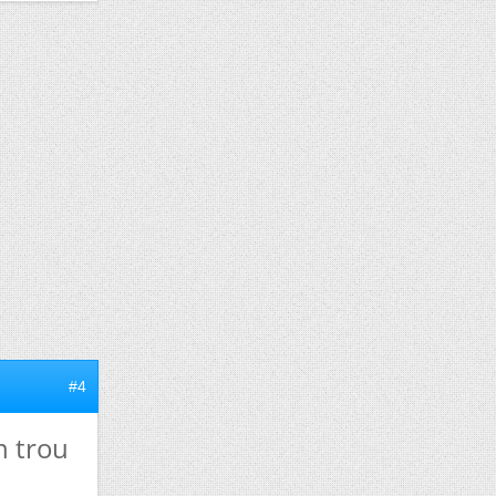
#4
n trou