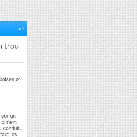
#2
n trou
 boiseaux
r sur un
u ciment
u conduit.
tact les