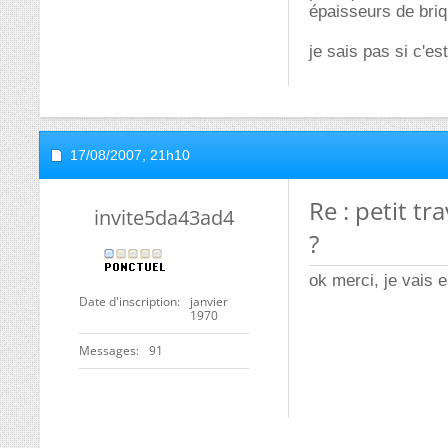
épaisseurs de briq
je sais pas si c'e
17/08/2007,
21h10
Re : petit 
invite5da43ad4
?
ok merci, je vais 
Date d'inscription
janvier
1970
Messages
91