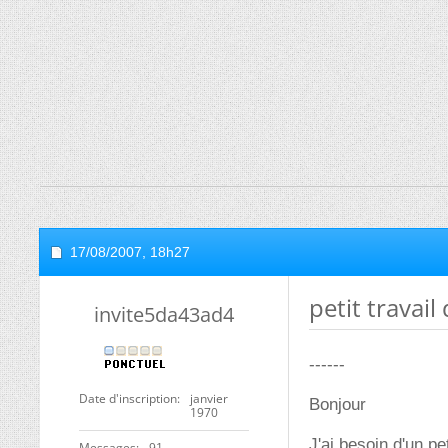
17/08/2007,
18h27
petit trava
invite5da43ad4
------
Date d'inscription
janvier
Bonjour
1970
J'ai besoin d'un p
Messages
91