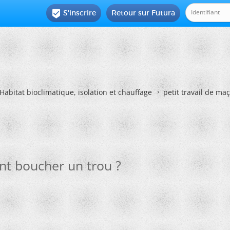
S'inscrire
Retour sur Futura

Habitat bioclimatique, isolation et chauffage
petit travail de m
nt boucher un trou ?