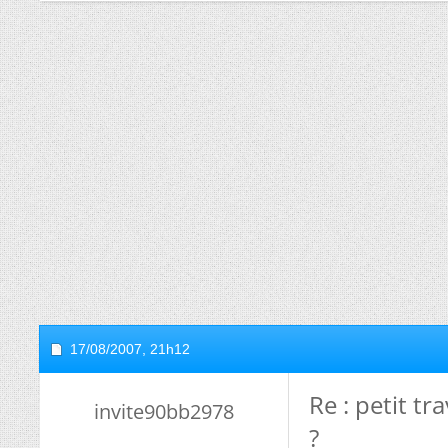
17/08/2007,
21h12
Re : petit 
invite90bb2978
?