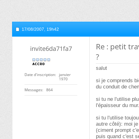
17/08/2007,
19h42
Re : petit 
invite6da71fa7
?
salut
Date d'inscription
janvier
1970
si je comprends bi
du conduit de chem
Messages
864
si tu ne l'utilise 
l'épaisseur du mur
si tu l'utilise tou
autre côté): moi j
(ciment prompt c'e
puis quand c'est s