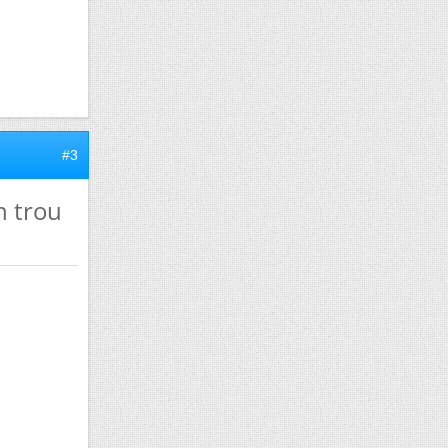
#3
n trou