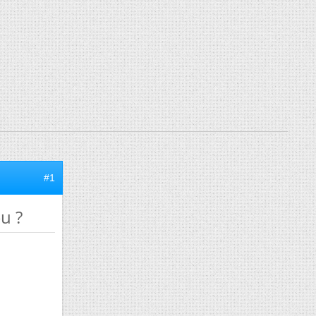
#1
u ?