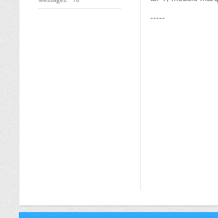
-----