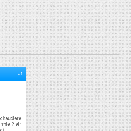
#1
 chaudiere
rmie ? air
ci