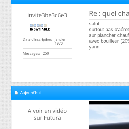
Re : quel ch
invite3be3c6e3
salut
surtout pas d'aérot
sur plancher chauf
Date d'inscription
janvier
avec bouilleur (20
1970
yann
Messages
250
Aujourd'hui
A voir en vidéo
sur Futura