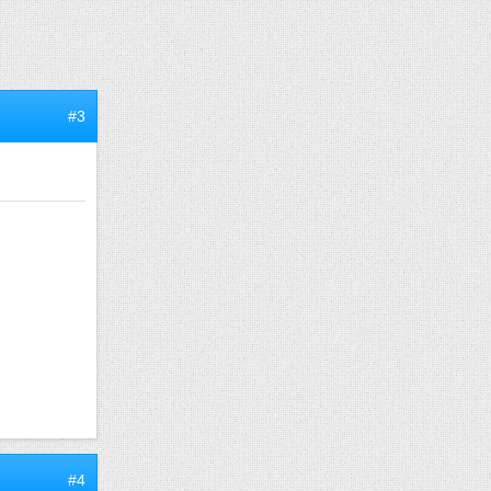
#3
#4