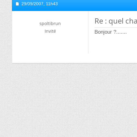
29/09/2007,
11h43
Re : quel ch
spoltibrun
Invité
Bonjour ?.......