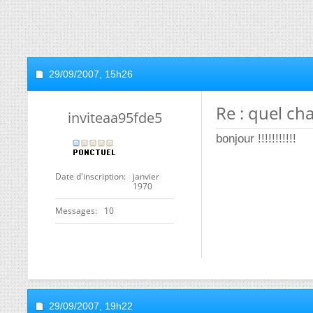
29/09/2007,
15h26
Re : quel ch
inviteaa95fde5
bonjour !!!!!!!!!!!
Date d'inscription
janvier
1970
Messages
10
29/09/2007,
19h22