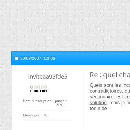
30/09/2007,
10h06
Re : quel ch
inviteaa95fde5
Quels sont les inco
contradictoires, qu'
secondaire, est ce
Date d'inscription
janvier
solution
, mais je 
1970
ton aide
Messages
10