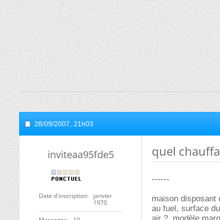
28/09/2007,
21h03
quel chauffa
inviteaa95fde5
------
Date d'inscription
janvier
maison disposant 
1970
au fuel, surface d
air ?, modèle marq
Messages
10