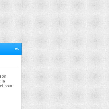
#5
ison
t la
ci pour