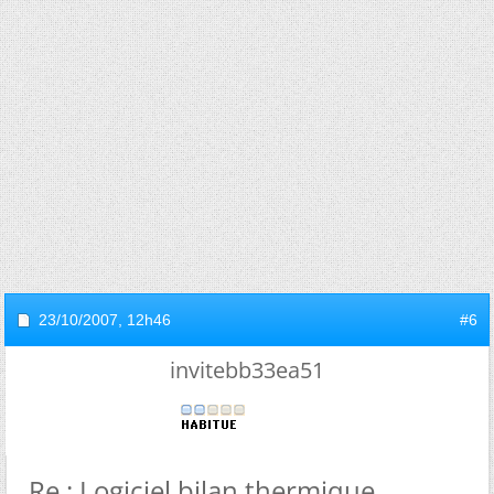
23/10/2007,
12h46
#6
invitebb33ea51
Re : Logiciel bilan thermique