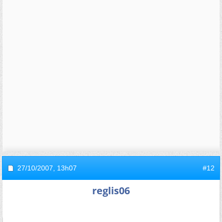
27/10/2007,
13h07
#12
reglis06