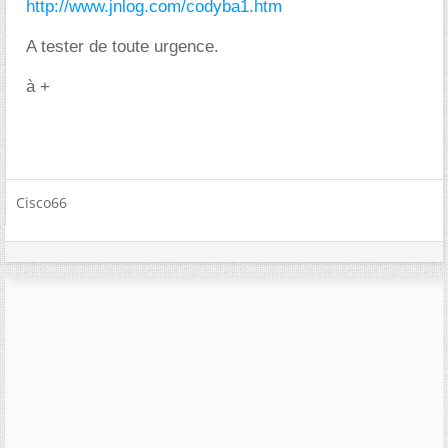
http://www.jnlog.com/codyba1.htm
A tester de toute urgence.
à +
Cisco66