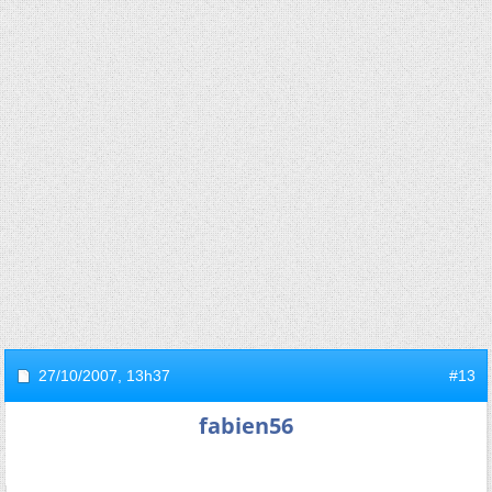
27/10/2007,
13h37
#13
fabien56