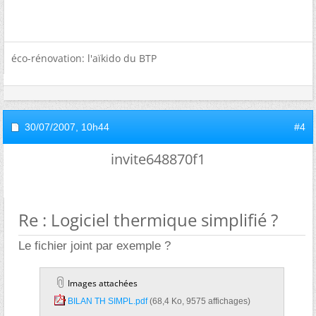
éco-rénovation: l'aïkido du BTP
30/07/2007,
10h44
#4
invite648870f1
Re : Logiciel thermique simplifié ?
Le fichier joint par exemple ?
Images attachées
BILAN TH SIMPL.pdf‎
(68,4 Ko, 9575 affichages)