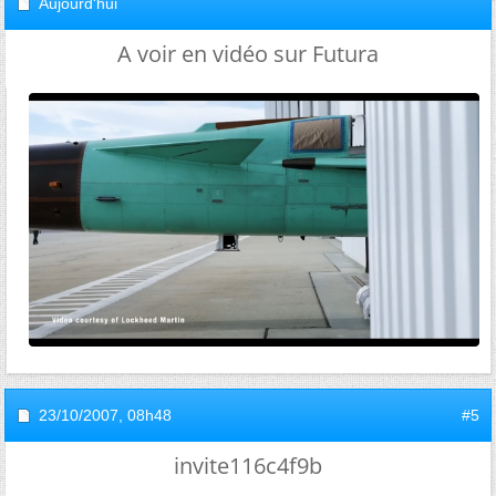
Aujourd'hui
A voir en vidéo sur Futura
23/10/2007,
08h48
#5
invite116c4f9b