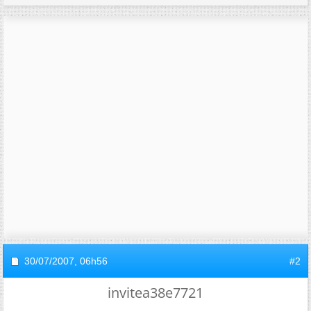
30/07/2007,
06h56
#2
invitea38e7721