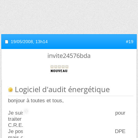
19/05/2008,
13h14
#19
invite24576bda
Logiciel d'audit énergétique
bonjour à toutes et tous,
Je suis à la recherche d'une solution logicielle pour
traiter un audit énergétique d'une entité ( type
C.R.E.P.S).
Je possède un soft de chez perrenoud pour le DPE
mais cela n'est pas suffisant.