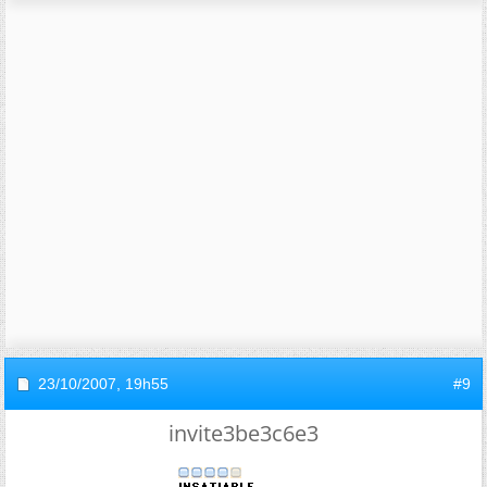
23/10/2007,
19h55
#9
invite3be3c6e3