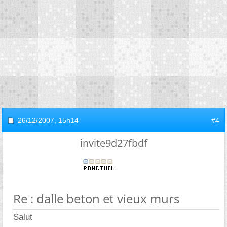
26/12/2007,
15h14
#4
invite9d27fbdf
Re : dalle beton et vieux murs
Salut