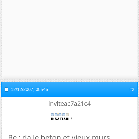
12/12/2007,
08h45
#2
inviteac7a21c4
Re : dalle beton et vieux murs