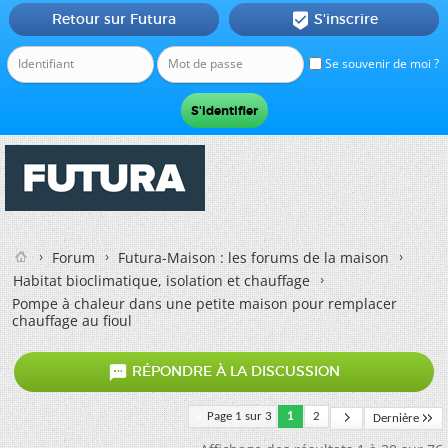
Retour sur Futura
S'inscrire

Se souvenir de moi ?
Forum
Futura-Maison : les forums de la maison
Habitat bioclimatique, isolation et chauffage
Pompe à chaleur dans une petite maison pour remplacer
chauffage au fioul

RÉPONDRE À LA DISCUSSION
Page 1 sur 3
1
2
Dernière