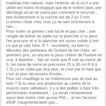
matériau très naturel, mais l'enlever de là où il a une
utilité est moins écologique que de le mettre dans une
décharge où on ne saura pas comment le recycler...
bon évidemment si la couche est de 2 ou 3 mm
(comme c'était chez moi) ça ne sert strictement à
rien...
Pour isoler un grenier c'est facile et pas cher : une
rangée de bottes de paille sur le plancher si tu peux
t'en procurer et si le plancher est assez solide (c'est
ce que je vais faire, R 7 : excellent), ou bien tu
déroules des panneaux de l'isolant de ton choix, en
premiers prix, ou encore tu peux choisir de l'isolant en
vrac à épandre... fais en sorte que R soit au moins de
5, (en laine de verre on préconise 25 à 30 cm R 6 à
7.5) ça ne coûte pas bcp plus, et c'est par le haut que
c'est le plus nécessaire d'isoler...
Pour ton chauffage tu ne t'intéresses pas du tout au
bois ? Si tu veux une production au centre de la
maison sans radiateurs, il y a des poêles à bois très
performants maintenant... ça serait certainement
aussi bien moins cher qu'une PAC... et tes factures
d'EdF n'augmenteraient pas...