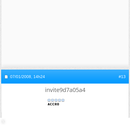
07/01/2008,
14h24
#13
invite9d7a05a4
Re : Pompe à chaleur dans une