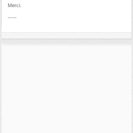
Merci.
-----