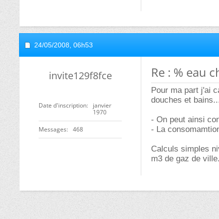
24/05/2008,
06h53
Re : % eau 
invite129f8fce
Pour ma part j'ai 
douches et bains...
Date d'inscription
janvier
1970
- On peut ainsi co
- La consomamtion
Messages
468
Calculs simples ni
m3 de gaz de ville