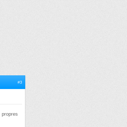
#3
s propres