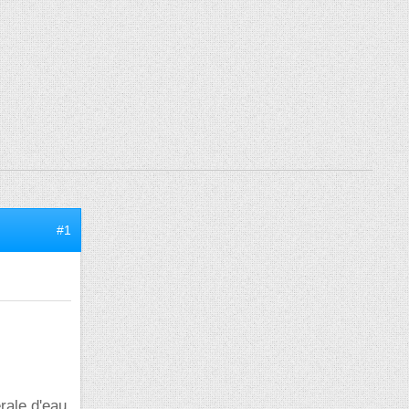
#1
rale d'eau