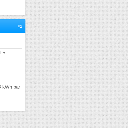
#2
 les
.6 kWh par