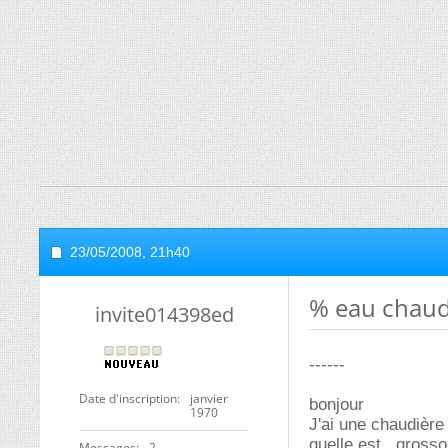
23/05/2008,
21h40
% eau chaud
invite014398ed
------
Date d'inscription
janvier
bonjour
1970
J'ai une chaudière 
quelle est , gross
Messages
2