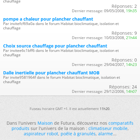
chauffage
Réponses:
2
Dernier message:
09/05/2008,
19h35
pompe a chaleur pour plancher chauffant
Par invitefcf69a0a dans le forum Habitat bioclimatique, isolation et
chauffage
Réponses:
9
Dernier message:
10/03/2008,
21h44
Choix source chauffage pour plancher chauffant
Par invitee6c1bff6 dans le forum Habitat bioclimatique, isolation et
chauffage
Réponses:
0
Dernier message:
29/04/2007,
14h23
Dalle inertielle pour plancher chauffant MOB
Par invite9581964f dans le forum Habitat bioclimatique, isolation et
chauffage
Réponses:
24
Dernier message:
29/12/2006,
14h07
Fuseau horaire GMT +1. Il est actuellement
11h20
.
Dans l'univers
Maison
de Futura, découvrez nos
comparatifs
produits
sur l'univers de la maison :
climatiseur mobile
,
aspirateur robot
,
poêle à granulés
,
alarme
...